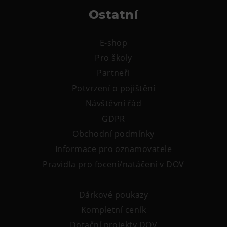
Tematické dárkové poukazy
Ostatní
Pro školy
DOVýuky
E-shop
Kroužky pro děti
Pro školy
Partneři
Výjezdní akce
Potvrzení o pojištění
Návštěvní řád
GDPR
Obchodní podmínky
Informace pro oznamovatele
Pravidla pro focení/natáčení v DOV
Dárkové poukazy
Kompletní ceník
Dotační projekty DOV