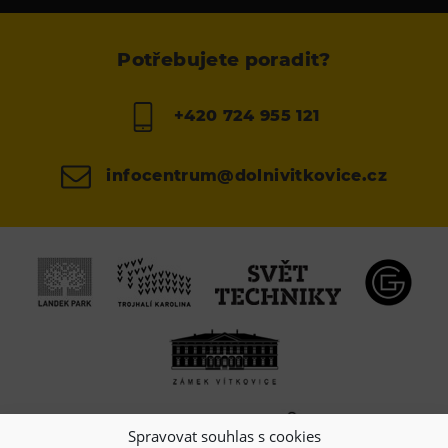
Potřebujete poradit?
+420 724 955 121
infocentrum@dolnivitkovice.cz
Spravovat souhlas s cookies