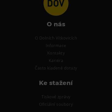
L’Osteria
PECKA DOV
Restaurace VP ART
O nás
Bistropen
CØKAFE Dolní Vítkovice
O Dolních Vítkovicích
FUTURE café
Informace
Catering
Kontakty
Kariéra
Ubytování
Často kladené dotazy
Hotel VP1
Vila Liběna
Ke stažení
Další
Tiskové zprávy
Narozeninové oslavy
Oficiální soubory
Letní tábory