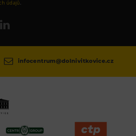
ch údajů
.
infocentrum@dolnivitkovice.cz