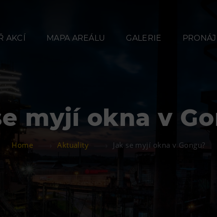
 AKCÍ
MAPA AREÁLU
GALERIE
PRONÁJ
se myjí okna v G
Občerstvení
Ubyt
Home
Aktuality
Jak se myjí okna v Gongu?
Bolt Café
Hotel VP
Kavárna Velký Svět
Vila Libě
techniky
L’Osteria
PECKA DOV