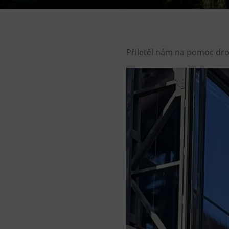
Gong
Galerie Gong
Hornické muzeum
Přiletěl nám na pomoc dro
Heligonka
Video
HopJump
přehrávač
Lezecká stěna
Národní zemědělské muzeum
Fajna Dilna
FUTUREUM