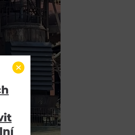
ch
it
lní