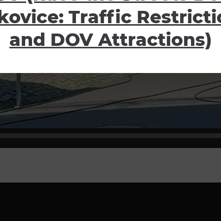
kovice: Traffic Restrict
and DOV Attractions)