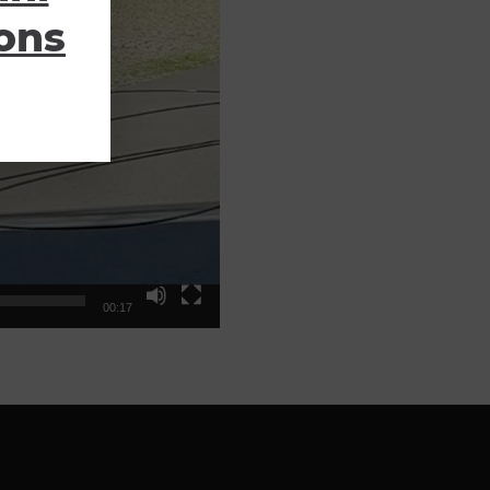
ions
00:17