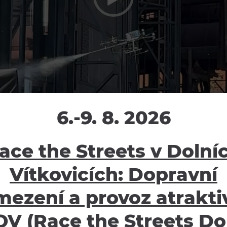
6.-9. 8. 2026
ace the Streets v Dolní
Vítkovicích: Dopravní
mezení a provoz atraktiv
V (Race the Streets Do