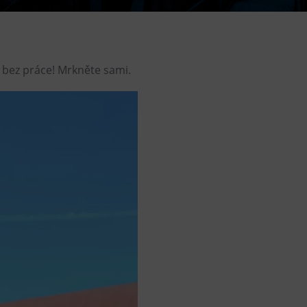
DOVýuky
Kroužky pro děti
Výjezdní akce
 bez práce! Mrkněte sami.