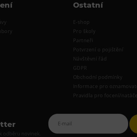
žení
Ostatní
ávy
E-shop
oubory
Pro školy
Partneři
Potvrzení o pojištění
Návštěvní řád
GDPR
Obchodní podmínky
Informace pro oznamovat
Pravidla pro focení/natáč
tter
 k odběru novinek.