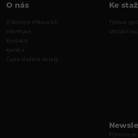
O nás
Ke sta
O Dolních Vítkovicích
Tiskové zpr
Informace
Oficiální s
Kontakty
Kariéra
Často kladené dotazy
Newsle
Přihlaste se