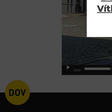
Vít
00:00