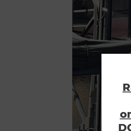
R
o
DO