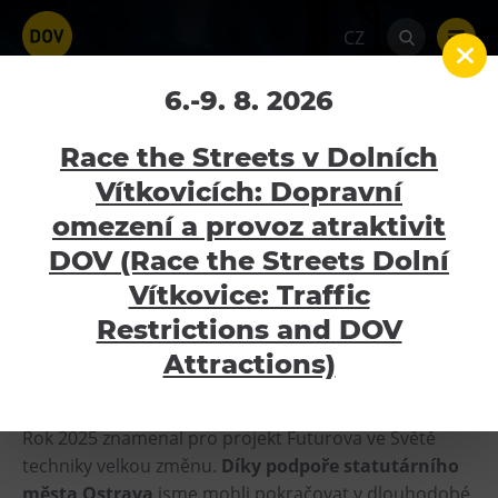
CZ
Futurova 2025 byla
6.-9. 8. 2026
rokem proměn
Race the Streets v Dolních
Vítkovicích: Dopravní
Home
Aktuality
Futurova 2025 byla rokem
proměn
omezení a provoz atraktivit
Atraktivity
DOV (Race the Streets Dolní
Bolt Tower
Vítkovice: Traffic
Velký svět techniky
Restrictions and DOV
Malý svět techniky U6
Attractions)
Dětský svět
Gong
Rok 2025 znamenal pro projekt Futurova ve Světě
Galerie Gong
techniky velkou změnu.
Díky podpoře statutárního
města Ostrava
jsme mohli pokračovat v dlouhodobé
Hornické muzeum