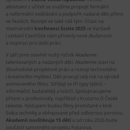
Tematické dárkové poukazy
aktivitami s učiteli se snažíme propojit formální
a neformální vzdělávání a podpořit nadané děti přímo
Pro školy
ve školách. Rozvíjel se také náš tým. Účast na
DOVýuky
mezinárodní
konferenci Ecsite 2025
ve Varšavě
Kroužky pro děti
i setkání CzechSite nám přinesly nové zkušenosti
Výjezdní akce
a inspiraci pro další práci.
V září jsme otevřeli nultý ročník Akademie
talentovaných a nadaných dětí. Akademie staví na
dlouhodobé projektové práci a rozvoji technického
i kreativního myšlení. Děti pracují celý rok na výrobě
animovaného filmu. Střídají se tři typy týdnů –
informační, badatelský a tvůrčí. Spolupracujeme
přitom s profesionály, například z Krutartu či České
televize. Výstupem budou filmy promítané v kině
Světa techniky a obhajované před odbornou porotou.
Akademii navštěvuje 15 dětí
a od roku 2026 bude
součástí samotného projektu Futurova.