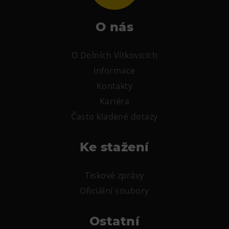
O nás
O Dolních Vítkovicích
Informace
Kontakty
Kariéra
Často kladené dotazy
Ke stažení
Tiskové zprávy
Oficiální soubory
Ostatní