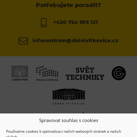
Potřebujete poradit?
+420 724 955 121
infocentrum@dolnivitkovice.cz
Spravovat souhlas s cookies
Používáme cookies k optimalizaci našich webových stránek a našich
služeb.