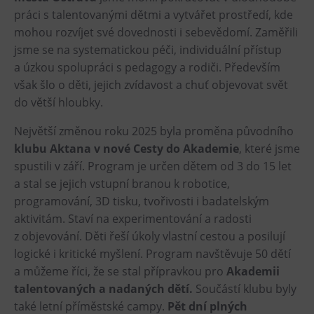
práci s talentovanými dětmi a vytvářet prostředí, kde
Heligonka
mohou rozvíjet své dovednosti i sebevědomí. Zaměřili
HopJump
jsme se na systematickou péči, individuální přístup
Lezecká stěna
a úzkou spolupráci s pedagogy a rodiči. Především
však šlo o děti, jejich zvídavost a chuť objevovat svět
Národní zemědělské muzeum
do větší hloubky.
Fajna Dilna
FUTUREUM
Největší změnou roku 2025 byla proměna původního
klubu Aktana v nové Cesty do Akademie
, které jsme
Prohlídky
spustili v září. Program je určen dětem od 3 do 15 let
a stal se jejich vstupní branou k robotice,
Dolní Vítkovice
programování, 3D tisku, tvořivosti i badatelským
Hornické muzeum
aktivitám. Staví na experimentování a radosti
z objevování. Děti řeší úkoly vlastní cestou a posilují
Občerstvení
logické i kritické myšlení. Program navštěvuje 50 dětí
a můžeme říci, že se stal přípravkou pro
Akademii
Bolt Café
talentovaných a nadaných dětí.
Součástí klubu byly
Kavárna Velký Svět techniky
také letní příměstské campy.
Pět dní plných