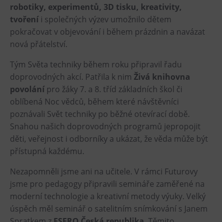
L’Osteria
robotiky, experimentů, 3D tisku, kreativity,
tvoření
i společných výzev umožnilo dětem
PECKA DOV
pokračovat v objevování i během prázdnin a navázat
Restaurace VP ART
nová přátelství.
Bistropen
Tým Světa techniky během roku připravil řadu
CØKAFE Dolní Vítkovice
doprovodných akcí. Patřila k nim
Živá knihovna
FUTURE café
povolání
pro žáky 7. a 8. tříd základních škol či
Catering
oblíbená Noc vědců, během které návštěvníci
poznávali Svět techniky po běžné otevírací době.
Ubytování
Snahou našich doprovodných programů jepropojit
děti, veřejnost i odborníky a ukázat, že věda může být
Hotel VP1
přístupná každému.
Vila Liběna
Nezapomněli jsme ani na učitele. V rámci Futurovy
Další
jsme pro pedagogy připravili semináře zaměřené na
moderní technologie a kreativní metody výuky. Velký
Narozeninové oslavy
úspěch měl seminář o satelitním snímkování s Janem
Letní tábory
Spratkem z
ESERO Česká republika
. Těmito