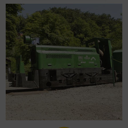
Heligonka
HopJump
Lezecká stěna
Národní zemědělské muzeum
Fajna Dilna
FUTUREUM
Prohlídky
Dolní Vítkovice
Hornické muzeum
Občerstvení
Bolt Café
Kavárna Velký Svět techniky