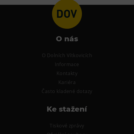
L’Osteria
PECKA DOV
Restaurace VP ART
Bistropen
O nás
CØKAFE Dolní Vítkovice
FUTURE café
O Dolních Vítkovicích
Catering
Informace
Kontakty
Ubytování
Kariéra
Hotel VP1
Často kladené dotazy
Vila Liběna
Ke stažení
Další
Narozeninové oslavy
Tiskové zprávy
Letní tábory