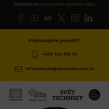
Souhlasím se
zpracováním osobních údajů
.
Potřebujete poradit?
+420 724 955 121
infocentrum@dolnivitkovice.cz