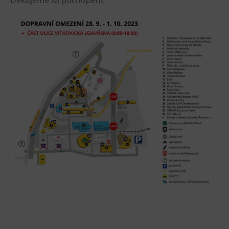
Děkujeme za pochopení.
Heligonka
HopJump
Lezecká stěna
Národní zemědělské muzeum
Fajna Dilna
FUTUREUM
Prohlídky
Dolní Vítkovice
Hornické muzeum
Občerstvení
Bolt Café
Kavárna Velký Svět techniky