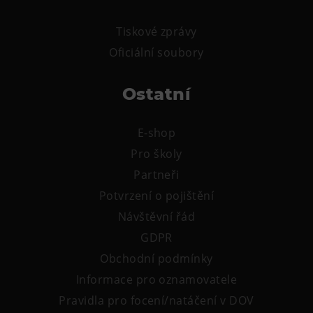
Tematické dárkové poukazy
Tiskové zprávy
Pro školy
Oficiální soubory
DOVýuky
Kroužky pro děti
Ostatní
Výjezdní akce
E-shop
Pro školy
Partneři
Potvrzení o pojištění
Návštěvní řád
GDPR
Obchodní podmínky
Informace pro oznamovatele
Pravidla pro focení/natáčení v DOV