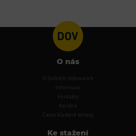
L’Osteria
PECKA DOV
Restaurace VP ART
Bistropen
CØKAFE Dolní Vítkovice
FUTURE café
Catering
O nás
Ubytování
O Dolních Vítkovicích
Hotel VP1
Informace
Vila Liběna
Kontakty
Kariéra
Další
Často kladené dotazy
Narozeninové oslavy
Ke stažení
Letní tábory