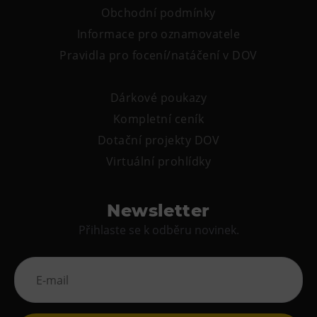
Obchodní podmínky
Tematické dárkové poukazy
Informace pro oznamovatele
Pro školy
Pravidla pro focení/natáčení v DOV
DOVýuky
Kroužky pro děti
Dárkové poukazy
Výjezdní akce
Kompletní ceník
Dotační projekty DOV
Virtuální prohlídky
Newsletter
Přihlaste se k odběru novinek.