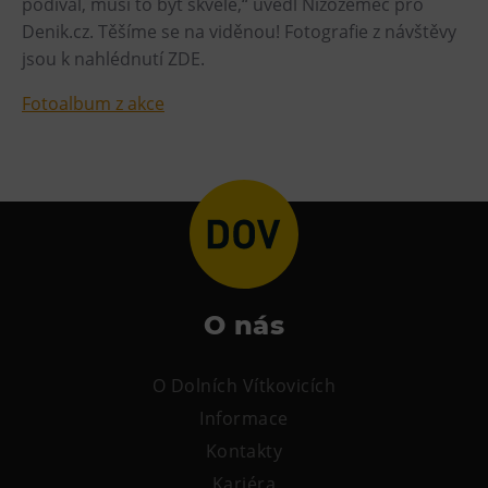
podíval, musí to být skvělé,“ uvedl Nizozemec pro
Denik.cz. Těšíme se na viděnou! Fotografie z návštěvy
Heligonka
jsou k nahlédnutí ZDE.
HopJump
Lezecká stěna
Fotoalbum z akce
Národní zemědělské muzeum
Fajna Dilna
FUTUREUM
Prohlídky
Dolní Vítkovice
O nás
Hornické muzeum
O Dolních Vítkovicích
Občerstvení
Informace
Bolt Café
Kontakty
Kavárna Velký Svět techniky
Kariéra