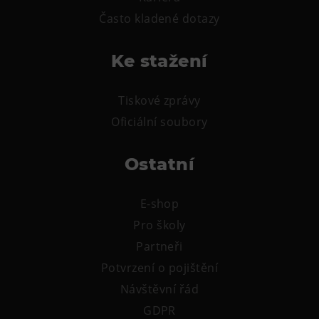
L’Osteria
Často kladené dotazy
PECKA DOV
Restaurace VP ART
Ke stažení
Bistropen
CØKAFE Dolní Vítkovice
Tiskové zprávy
FUTURE café
Oficiální soubory
Catering
Ostatní
Ubytování
Hotel VP1
E-shop
Vila Liběna
Pro školy
Partneři
Další
Potvrzení o pojištění
Narozeninové oslavy
Návštěvní řád
GDPR
Letní tábory