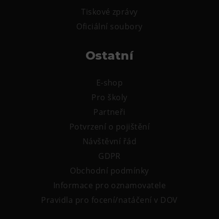
Tematické dárkové poukazy
Tiskové zprávy
Pro školy
Oficiální soubory
DOVýuky
Ostatní
Kroužky pro děti
Výjezdní akce
E-shop
Pro školy
Partneři
Potvrzení o pojištění
Návštěvní řád
GDPR
Obchodní podmínky
Informace pro oznamovatele
Pravidla pro focení/natáčení v DOV