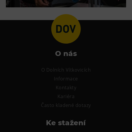
L’Osteria
PECKA DOV
Restaurace VP ART
Bistropen
CØKAFE Dolní Vítkovice
FUTURE café
O nás
Catering
O Dolních Vítkovicích
Ubytování
Informace
Hotel VP1
Kontakty
Vila Liběna
Kariéra
Často kladené dotazy
Další
Narozeninové oslavy
Ke stažení
Letní tábory