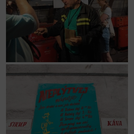
Tematické dárkové poukazy
Pro školy
DOVýuky
Kroužky pro děti
Výjezdní akce