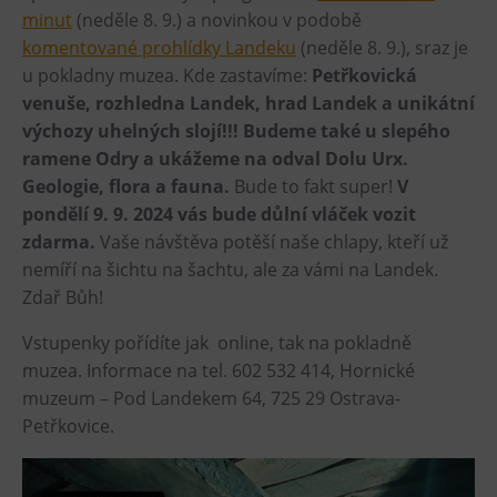
minut
(neděle 8. 9.) a novinkou v podobě
Heligonka
komentované prohlídky Landeku
(neděle 8. 9.), sraz je
HopJump
u pokladny muzea. Kde zastavíme:
Petřkovická
Lezecká stěna
venuše, rozhledna Landek, hrad Landek a unikátní
výchozy uhelných slojí!!! Budeme také u slepého
Národní zemědělské muzeum
ramene Odry a ukážeme na odval Dolu Urx.
Fajna Dilna
Geologie, flora a fauna.
Bude to fakt super!
V
FUTUREUM
pondělí 9. 9. 2024 vás bude důlní vláček vozit
zdarma.
Vaše návštěva potěší naše chlapy, kteří už
Prohlídky
nemíří na šichtu na šachtu, ale za vámi na Landek.
Zdař Bůh!
Dolní Vítkovice
Hornické muzeum
Vstupenky pořídíte jak online, tak na pokladně
muzea. Informace na tel. 602 532 414, Hornické
Občerstvení
muzeum – Pod Landekem 64, 725 29 Ostrava-
Petřkovice.
Bolt Café
Kavárna Velký Svět techniky