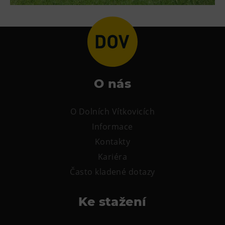
O nás
O Dolních Vítkovicích
Informace
Kontakty
Kariéra
Často kladené dotazy
Ke stažení