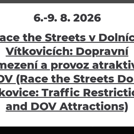
6.-9. 8. 2026
ace the Streets v Dolní
žení
Ostatní
Vítkovicích: Dopravní
ávy
E-shop
oubory
Pro školy
mezení a provoz atraktiv
Partneři
V (Race the Streets Do
Potvrzení o pojištění
Návštěvní řád
kovice: Traffic Restrict
GDPR
and DOV Attractions)
Obchodní podmínky
Informace pro oznamovat
Pravidla pro focení/natáč