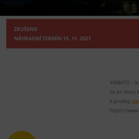
Gong
Galerie Gong
Hornické muzeum
ZRUŠENO
Heligonka
NÁHRADNÍ TERMÍN 15. 11. 2021
HopJump
Lezecká stěna
Národní zemědělské muzeum
Fajna Dilna
YAMATO – leg
FUTUREUM
se po dvou l
k prodeji
zd
https://www