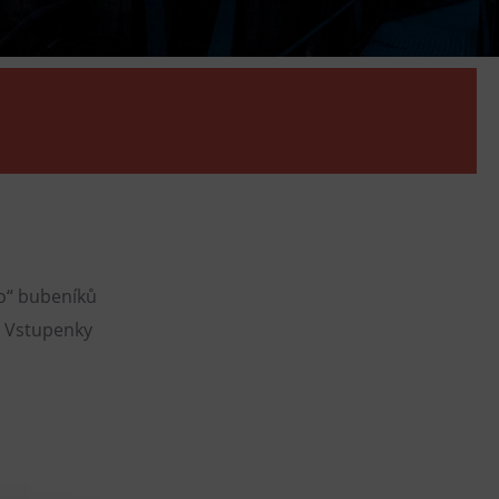
DOVýuky
Kroužky pro děti
Výjezdní akce
ko“ bubeníků
. Vstupenky