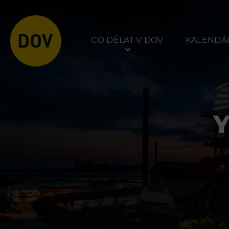
CO DĚLAT V DOV
KALENDÁŘ
Atraktivity
Prohlídky
Bolt Tower
Dolní Vítkovice
Velký svět techniky
Hornické muzeum
Malý svět techniky U6
Dětský svět