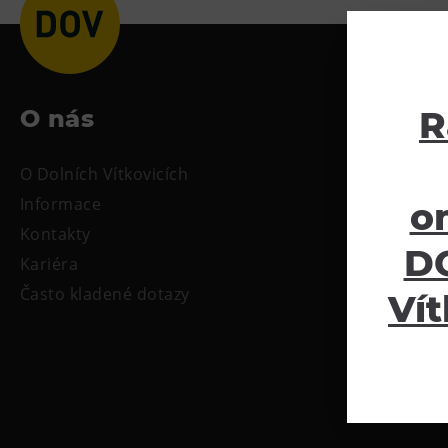
R
O nás
Ke sta
O Dolních Vítkovicích
Tiskové zpr
Informace
Oficiální s
o
Kontakty
DO
Kariéra
Často kladené dotazy
Vít