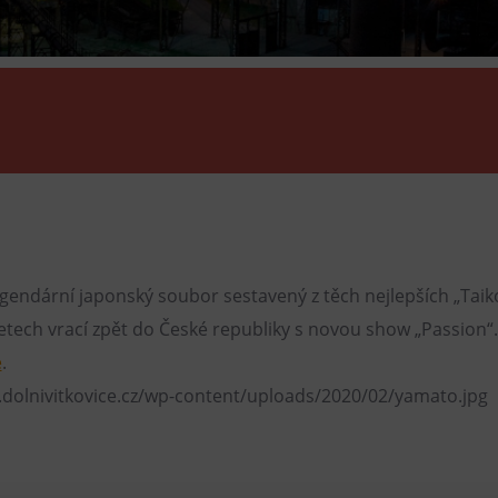
Restaurace VP ART
Bistropen
CØKAFE Dolní Vítkovice
FUTURE café
Catering
endární japonský soubor sestavený z těch nejlepších „Tai
etech vrací zpět do České republiky s novou show „Passion“
e
.
.dolnivitkovice.cz/wp-content/uploads/2020/02/yamato.jpg