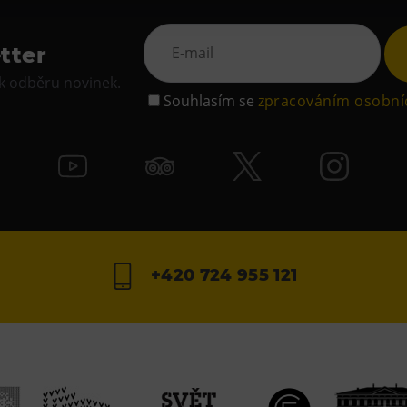
tter
 k odběru novinek.
Souhlasím se
zpracováním osobní
+420 724 955 121