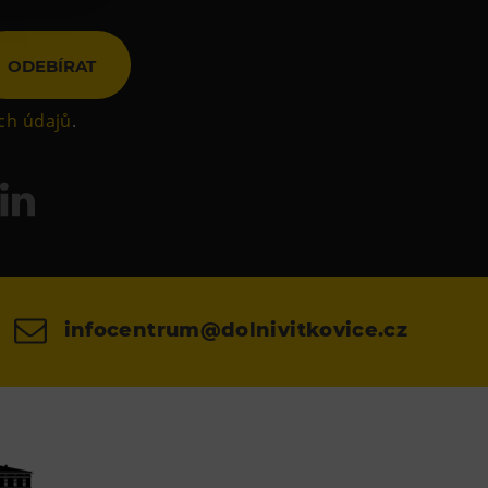
ODEBÍRAT
ch údajů
.
infocentrum@dolnivitkovice.cz