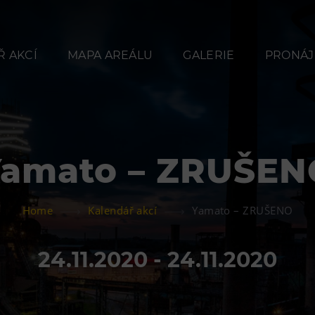
 AKCÍ
MAPA AREÁLU
GALERIE
PRONÁJ
Yamato – ZRUŠEN
Občerstvení
Ubyt
Home
Kalendář akcí
Yamato – ZRUŠENO
Bolt Café
Hotel VP
Kavárna Velký Svět
Vila Libě
24.11.2020 - 24.11.2020
techniky
L’Osteria
PECKA DOV