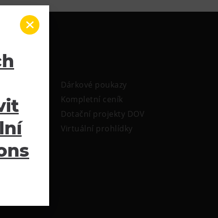
ch
Dárkové poukazy
Kompletní ceník
it
Dotační projekty DOV
lní
Virtuální prohlídky
ions
ele
ení v DOV