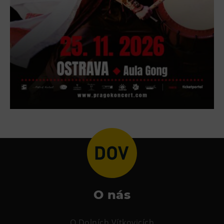
Tematické dárkové poukazy
Pro školy
DOVýuky
Kroužky pro děti
Výjezdní akce
O nás
O Dolních Vítkovicích