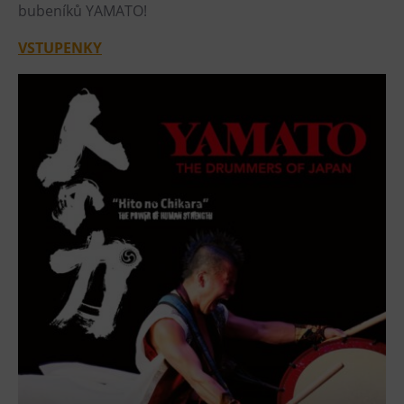
L’Osteria
bubeníků YAMATO!
PECKA DOV
VSTUPENKY
Restaurace VP ART
Bistropen
CØKAFE Dolní Vítkovice
FUTURE café
Catering
Ubytování
Hotel VP1
Vila Liběna
Další
Narozeninové oslavy
Letní tábory