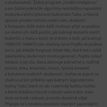
a obdivovatelů. Žádný program „Umělé inteligence“
Heligonka
a ani žádné pokročilé algoritmy nedokážou napodobit
bezkonkurenční přesnost bubnování Taiko, a hlavně
HopJump
způsob předání tohoto umění vám, divákům!
Lezecká stěna
V listopadu 2026 máte další možnost přijít se podívat,
Národní zemědělské muzeum
na vlastní uši i kůži pocítit, jak bubnují skuteční mistři
Fajna Dilna
bubeníci, z masa a kostí, se srdcem a duší, jak bubnují
FUTUREUM
YAMATO! YAMATO vás všechny zvou! Pojďte se podívat
na to, jak dokáže fungovat lidské tělo, které má v sobě
Prohlídky
zakořeněny zkušenosti mnoha generací. Pojďte oslavit
lidskost a její sílu, která zahrnuje jedinečné a rozličné
Dolní Vítkovice
emoce, etiku, kreativitu, intuici, fyzická omezení
Hornické muzeum
a bohatství osobních zkušeností. Staňte se aspoň na
chvíli součástí příběhů vyprávěných legendárními
Občerstvení
bubny Taiko, které ve vás rozechvějí každou buňku
a které dokážou mocně rozbušit vaše srdce. Vaše
Bolt Café
duše se bude radovat, protože skutečně ožije!
Kavárna Velký Svět techniky
Připojte se k novému poselství slavných japonských