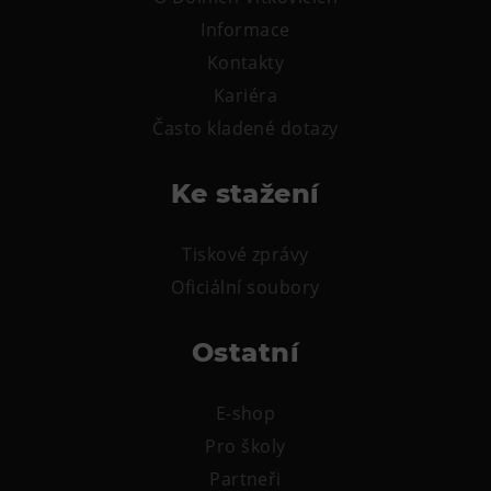
Informace
Kontakty
Kariéra
Často kladené dotazy
Ke stažení
Tiskové zprávy
Oficiální soubory
Ostatní
E-shop
Pro školy
Partneři