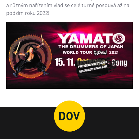
a různým nařízením vlád se celé turné posouvá až na
Heligonka
podzim roku 2022!
HopJump
Lezecká stěna
Národní zemědělské muzeum
Fajna Dilna
FUTUREUM
Prohlídky
Dolní Vítkovice
Hornické muzeum
Občerstvení
Bolt Café
Kavárna Velký Svět techniky