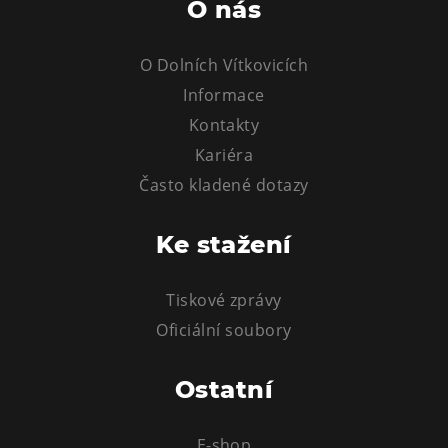
O nás
L’Osteria
PECKA DOV
O Dolních Vítkovicích
Restaurace VP ART
Informace
Bistropen
Kontakty
CØKAFE Dolní Vítkovice
Kariéra
FUTURE café
Často kladené dotazy
Catering
Ke stažení
Ubytování
Hotel VP1
Tiskové zprávy
Vila Liběna
Oficiální soubory
Další
Ostatní
Narozeninové oslavy
Letní tábory
E-shop