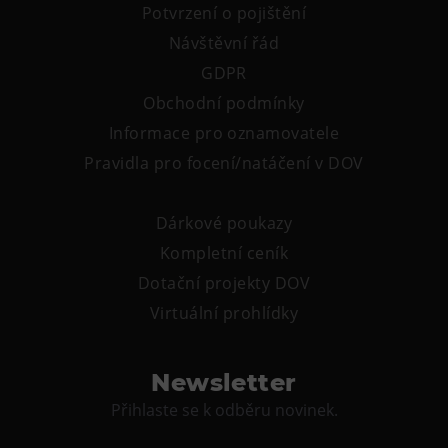
Potvrzení o pojištění
Tematické dárkové poukazy
Návštěvní řád
Pro školy
GDPR
DOVýuky
Obchodní podmínky
Kroužky pro děti
Informace pro oznamovatele
Výjezdní akce
Pravidla pro focení/natáčení v DOV
Dárkové poukazy
Kompletní ceník
Dotační projekty DOV
Virtuální prohlídky
Newsletter
Přihlaste se k odběru novinek.