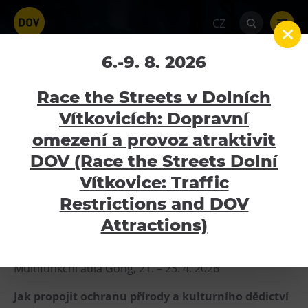
CZ
Urbanscapes 2026
6.-9. 8. 2026
Home
Kalendář akcí
Urbanscapes 2026
Race the Streets v Dolních
Vítkovicích: Dopravní
21.4.2026 - 23.4.2026
omezení a provoz atraktivit
Atraktivity
DOV (Race the Streets Dolní
Bolt Tower
Vítkovice: Traffic
Krajina / transformace / příležitost
Velký svět techniky
Restrictions and DOV
Malý svět techniky U6
Akreditovaná konference organizovaná ČAKA – Česká
Attractions)
asociace pro krajinářskou architekturu (sekce SZKT).
Dětský svět
Gong
Multifunkční aula Gong, 21. – 23. 4. 2026
Galerie Gong
Jak propojit ochranu přírody a kulturního dědictví
Hornické muzeum