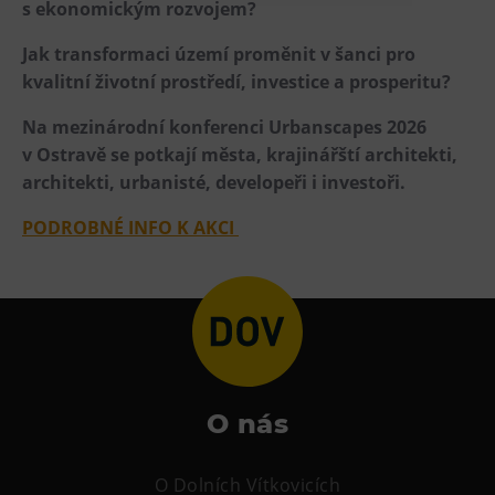
s ekonomickým rozvojem?
Heligonka
Jak transformaci území proměnit v šanci pro
HopJump
kvalitní životní prostředí, investice a prosperitu?
Lezecká stěna
Na mezinárodní konferenci Urbanscapes 2026
Národní zemědělské muzeum
v Ostravě se potkají města, krajinářští architekti,
Fajna Dilna
architekti, urbanisté, developeři i investoři.
FUTUREUM
PODROBNÉ INFO K AKCI
Prohlídky
Dolní Vítkovice
Hornické muzeum
Občerstvení
O nás
Bolt Café
Kavárna Velký Svět techniky
O Dolních Vítkovicích