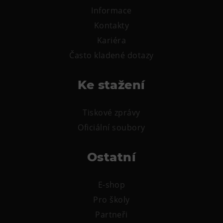
L’Osteria
Informace
PECKA DOV
Kontakty
Restaurace VP ART
Kariéra
Bistropen
Často kladené dotazy
CØKAFE Dolní Vítkovice
FUTURE café
Ke stažení
Catering
Tiskové zprávy
Ubytování
Oficiální soubory
Hotel VP1
Ostatní
Vila Liběna
Další
E-shop
Pro školy
Narozeninové oslavy
Partneři
Letní tábory