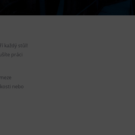
DOVýuky
Kroužky pro děti
Výjezdní akce
í každý stůl!
ušíte práci
 meze
dkosti nebo