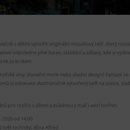
Restaurace VP ART
Bistropen
CØKAFE Dolní Vítkovice
FUTURE café
olečně s dětmi vytvořit originální mozaikový talíř, který rozzář
Catering
ativní odpoledne plné barev, skládání a zábavy, kde si vyzko
krok za krokem.
mořské vlny, sluneční motiv nebo vlastní design? Fantazii se
mů si odnesete vlastnoručně vytvořený talíř na ovoce, sla
.
ná pro rodiče s dětmi a zvládnou ji malí i velcí tvořivci.
5. 2026 od 14:00
 svět techniky, dílna Alfred