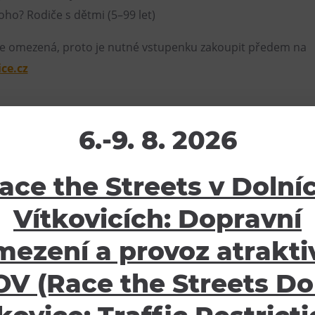
koho? Rodiče s dětmi (5–99 let)
 je omezená, proto je nutné vstupenku zakoupit předem na
ice.cz
6.-9. 8. 2026
ro dvě osoby – dítě a dospělého
ace the Streets v Dolní
Vítkovicích: Dopravní
mezení a provoz atraktiv
V (Race the Streets Do
žení
Ostatní