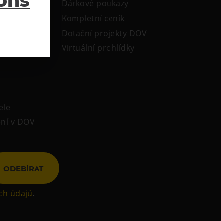
ions
Dárkové poukazy
Kompletní ceník
Dotační projekty DOV
Virtuální prohlídky
ele
ení v DOV
ODEBÍRAT
ch údajů
.