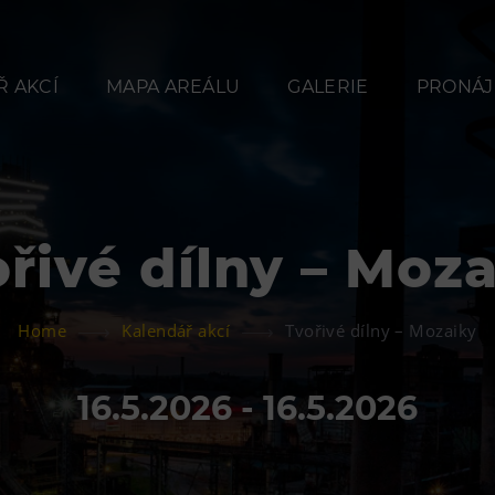
 AKCÍ
MAPA AREÁLU
GALERIE
PRONÁJ
řivé dílny – Moz
Občerstvení
Ubyt
Home
Kalendář akcí
Tvořivé dílny – Mozaiky
Bolt Café
Hotel VP
Kavárna Velký Svět
Vila Libě
16.5.2026 - 16.5.2026
techniky
L’Osteria
PECKA DOV