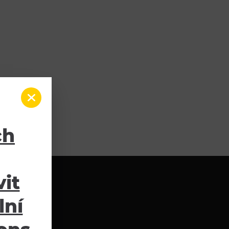
ch
it
lní