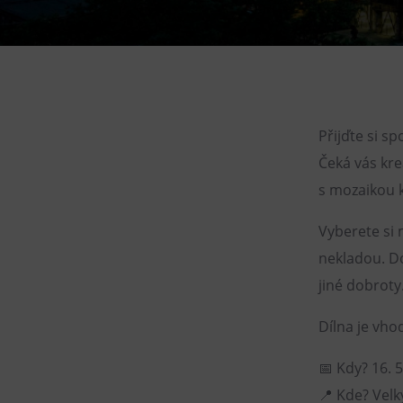
Gong
Galerie Gong
Hornické muzeum
Heligonka
HopJump
Přijďte si sp
Lezecká stěna
Čeká vás kre
Národní zemědělské muzeum
s mozaikou 
Fajna Dilna
Vyberete si 
FUTUREUM
nekladou. Do
jiné dobroty
Dílna je vhod
📅 Kdy? 16. 
📍 Kde? Velký