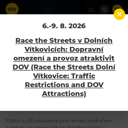
CZ
Tvořivé dílny –
6.-9. 8. 2026
DŘEVODÍLNA
Race the Streets v Dolních
Vítkovicích: Dopravní
Home
Kalendář akcí
Tvořivé dílny –
DŘEVODÍLNA
omezení a provoz atraktivit
Atraktivity
DOV (Race the Streets Dolní
27.6.2026
Bolt Tower
Vítkovice: Traffic
Velký svět techniky
Restrictions and DOV
Malý svět techniky U6
Attractions)
Tvořivé dílny: Dřevodílna zve
Dětský svět
malé i velké kutily
Gong
Galerie Gong
Přijďte si užít odpoledne plné tvoření, vůně dřeva
Hornické muzeum
a radosti z vlastnoručně vyrobeného výrobku.