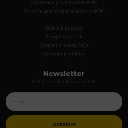
Informace pro oznamovatele
Pravidla pro focení/natáčení v DOV
Dárkové poukazy
Kompletní ceník
Dotační projekty DOV
Virtuální prohlídky
Newsletter
Přihlaste se k odběru novinek.
ODEBÍRAT