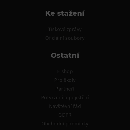
Tematické dárkové poukazy
Ke stažení
Pro školy
DOVýuky
Tiskové zprávy
Kroužky pro děti
Oficiální soubory
Výjezdní akce
Ostatní
E-shop
Pro školy
Partneři
Potvrzení o pojištění
Návštěvní řád
GDPR
Obchodní podmínky