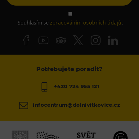
Souhlasím se
zpracováním osobních údajů
.
Potřebujete poradit?
+420 724 955 121
infocentrum@dolnivitkovice.cz