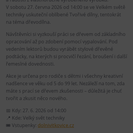
V sobotu 27. června 2026 od 14:00 se ve Velkém světě
Heligonka
techniky uskuteční oblíbené Tvořivé dílny, tentokrát
HopJump
na téma dřevodílna.
Lezecká stěna
Návštěvníci si vyzkouší práci se dřevem od základního
Národní zemědělské muzeum
opracování až po zdobení pomocí vypalování. Pod
Fajna Dilna
vedením lektorů budou vyrábět stylové dřevěné
FUTUREUM
podtácky, na kterých si procvičí řezání, broušení i další
řemeslné dovednosti.
Prohlídky
Akce je určena pro rodiče s dětmi i všechny kreativní
Dolní Vítkovice
nadšence ve věku od 5 do 99 let. Nezáleží na tom, zda
Hornické muzeum
máte s prací se dřevem zkušenosti – důležitá je chuť
tvořit a zkusit něco nového.
Občerstvení
📅 Kdy: 27. 6. 2026 od 14:00
Bolt Café
📍 Kde: Velký svět techniky
🎟 Vstupenky:
dolnivitkovice.cz
Kavárna Velký Svět techniky