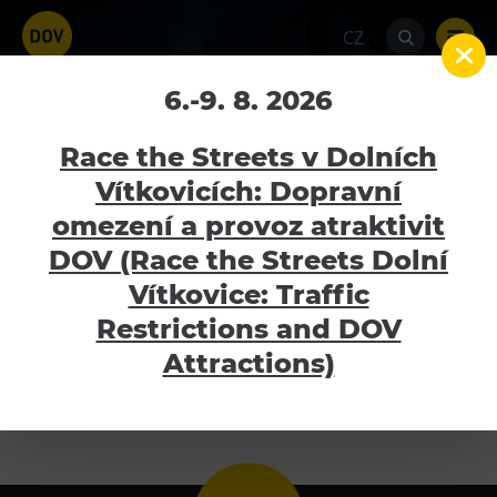
CZ
TTC OSTRAVA 2016 – TJ
6.-9. 8. 2026
Sokol PP Hradec Králové
Race the Streets v Dolních
Vítkovicích: Dopravní
Home
Kalendář akcí
TTC OSTRAVA 2016 –
TJ Sokol PP Hradec Králové
omezení a provoz atraktivit
Atraktivity
DOV (Race the Streets Dolní
14.2.2025
Bolt Tower
Vítkovice: Traffic
Velký svět techniky
Restrictions and DOV
Malý svět techniky U6
Attractions)
17:00
Dětský svět
Gong
Galerie Gong
Hornické muzeum