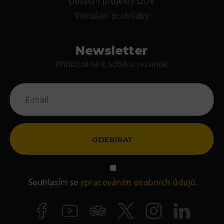
Dotační projekty DOV
Tematické dárkové poukazy
Virtuální prohlídky
Pro školy
DOVýuky
Newsletter
Kroužky pro děti
Přihlaste se k odběru novinek.
Výjezdní akce
ODEBÍRAT
Souhlasím se
zpracováním osobních údajů
.