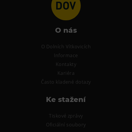
Heligonka
HopJump
Lezecká stěna
O nás
Národní zemědělské muzeum
Fajna Dilna
O Dolních Vítkovicích
FUTUREUM
Informace
Kontakty
Prohlídky
Kariéra
Dolní Vítkovice
Často kladené dotazy
Hornické muzeum
Ke stažení
Občerstvení
Tiskové zprávy
Bolt Café
Oficiální soubory
Kavárna Velký Svět techniky