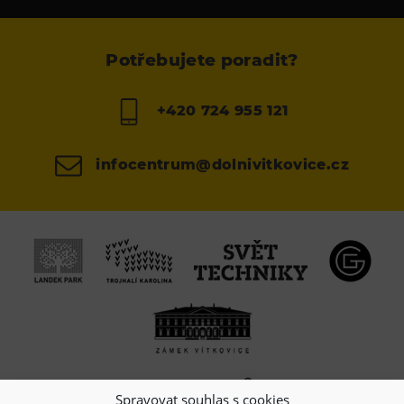
Potřebujete poradit?
+420 724 955 121
infocentrum@dolnivitkovice.cz
Spravovat souhlas s cookies