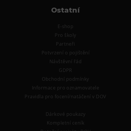
L’Osteria
Ostatní
PECKA DOV
Restaurace VP ART
E-shop
Bistropen
Pro školy
CØKAFE Dolní Vítkovice
Partneři
FUTURE café
Potvrzení o pojištění
Catering
Návštěvní řád
GDPR
Ubytování
Obchodní podmínky
Hotel VP1
Informace pro oznamovatele
Vila Liběna
Pravidla pro focení/natáčení v DOV
Další
Dárkové poukazy
Narozeninové oslavy
Kompletní ceník
Letní tábory