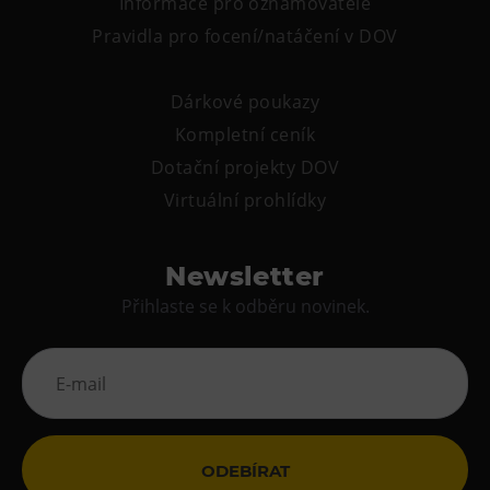
Informace pro oznamovatele
Pravidla pro focení/natáčení v DOV
Dárkové poukazy
Kompletní ceník
Dotační projekty DOV
Virtuální prohlídky
Newsletter
Přihlaste se k odběru novinek.
ODEBÍRAT