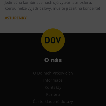
L’Osteria
Jedinečná kombinace nástrojů vytváří atmosféru,
kterou nelze vyjádřit slovy, musíte ji zažít na koncertě!
PECKA DOV
Restaurace VP ART
VSTUPENKY
Bistropen
CØKAFE Dolní Vítkovice
FUTURE café
Catering
Ubytování
O nás
Hotel VP1
O Dolních Vítkovicích
Vila Liběna
Informace
Další
Kontakty
Kariéra
Narozeninové oslavy
Často kladené dotazy
Letní tábory