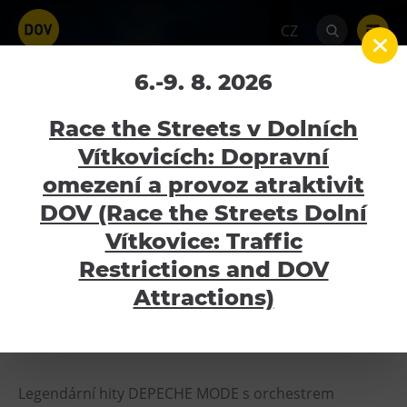
CZ
TRIBUTE TO CLASSIC
6.-9. 8. 2026
DEPECHE MODE –
Race the Streets v Dolních
FREELOVE SYMHONY
Vítkovicích: Dopravní
SHOW S ORCHESTREM
omezení a provoz atraktivit
Atraktivity
DOV (Race the Streets Dolní
Home
Kalendář akcí
TRIBUTE TO CLASSIC
Bolt Tower
Vítkovice: Traffic
DEPECHE MODE – FREELOVE SYMHONY SHOW
S ORCHESTREM
Velký svět techniky
Restrictions and DOV
Malý svět techniky U6
Attractions)
20.10.2024
Dětský svět
Gong
Galerie Gong
Legendární hity DEPECHE MODE s orchestrem
Hornické muzeum