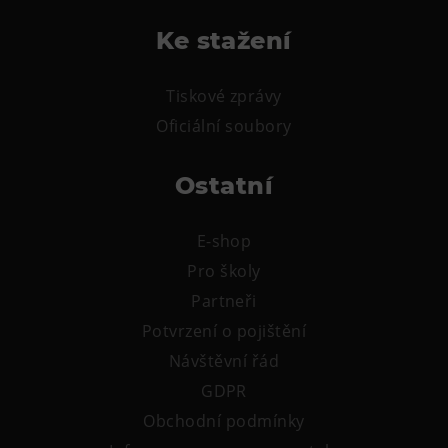
Tematické dárkové poukazy
Ke stažení
Pro školy
DOVýuky
Tiskové zprávy
Kroužky pro děti
Oficiální soubory
Výjezdní akce
Ostatní
E-shop
Pro školy
Partneři
Potvrzení o pojištění
Návštěvní řád
GDPR
Obchodní podmínky