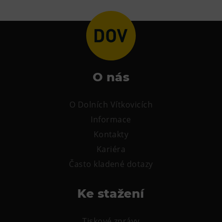
Tematické dárkové poukazy
Pro školy
DOVýuky
Kroužky pro děti
Výjezdní akce
O nás
O Dolních Vítkovicích
Informace
Kontakty
Kariéra
Často kladené dotazy
Ke stažení
Tiskové zprávy