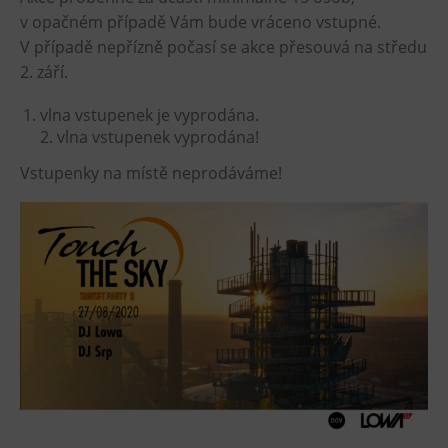
L’Osteria
v opačném případě Vám bude vráceno vstupné.
PECKA DOV
V případě nepřízně počasí se akce přesouvá na středu
Restaurace VP ART
2. září.
Bistropen
vlna vstupenek je vyprodána.
CØKAFE Dolní Vítkovice
2. vlna vstupenek vyprodána!
FUTURE café
Vstupenky na místě neprodáváme!
Catering
Ubytování
Hotel VP1
Vila Liběna
Další
Narozeninové oslavy
Letní tábory