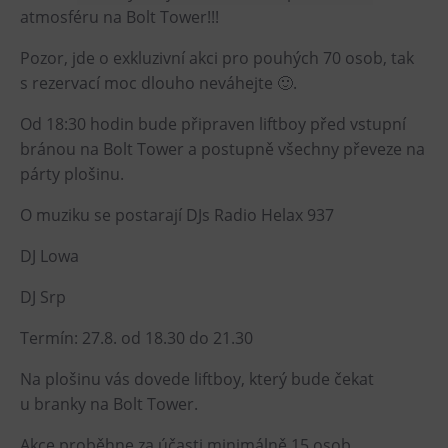
atmosféru na Bolt Tower!!!
Heligonka
Pozor, jde o exkluzivní akci pro pouhých 70 osob, tak
HopJump
s rezervací moc dlouho neváhejte 🙂.
Lezecká stěna
Národní zemědělské muzeum
Od 18:30 hodin bude připraven liftboy před vstupní
bránou na Bolt Tower a postupně všechny převeze na
Fajna Dilna
párty plošinu.
FUTUREUM
O muziku se postarají DJs Radio Helax 937
Prohlídky
DJ Lowa
Dolní Vítkovice
DJ Srp
Hornické muzeum
Termín: 27.8. od 18.30 do 21.30
Občerstvení
Na plošinu vás dovede liftboy, který bude čekat
Bolt Café
u branky na Bolt Tower.
Kavárna Velký Svět techniky
Akce proběhne za účasti minimálně 15 osob,