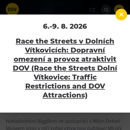
CZ
Slavnostní křest knihy
6.-9. 8. 2026
MILAN DOBEŠ: GRAFIKA
Race the Streets v Dolních
1962 – 2017
Vítkovicích: Dopravní
omezení a provoz atraktivit
Home
Kalendář akcí
Slavnostní křest knihy
Atraktivity
MILAN DOBEŠ: GRAFIKA 1962 – 2017
DOV (Race the Streets Dolní
Bolt Tower
Vítkovice: Traffic
9.9.2020
Velký svět techniky
Restrictions and DOV
Malý svět techniky U6
Attractions)
Dětský svět
OPTICKÁ MAGIE, ROTUJÍCÍ ABSTRAKCE ⚡️
Gong
Galerie Gong
Nakladatelství BiggBoss ve spolupráci s Milan Dobeš
Museem letos v září vydají výtvarnou publikaci MILAN
Hornické muzeum