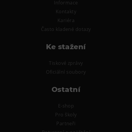
L’Osteria
Informace
Kontakty
PECKA DOV
Kariéra
Restaurace VP ART
Často kladené dotazy
Bistropen
CØKAFE Dolní Vítkovice
Ke stažení
FUTURE café
Catering
Tiskové zprávy
Oficiální soubory
Ubytování
Hotel VP1
Ostatní
Vila Liběna
E-shop
Další
Pro školy
Narozeninové oslavy
Partneři
Letní tábory