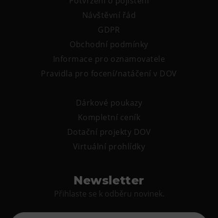
Potvrzení o pojištění
Tematické dárkové poukazy
Návštěvní řád
Pro školy
GDPR
DOVýuky
Obchodní podmínky
Kroužky pro děti
Informace pro oznamovatele
Výjezdní akce
Pravidla pro focení/natáčení v DOV
Dárkové poukazy
Kompletní ceník
Dotační projekty DOV
Virtuální prohlídky
Newsletter
Přihlaste se k odběru novinek.