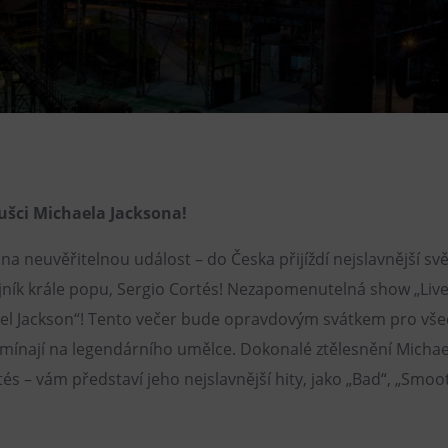
Restaurace VP ART
Bistropen
CØKAFE Dolní Vítkovice
FUTURE café
Catering
ušci Michaela Jacksona!
 na neuvěřitelnou událost – do Česka přijíždí nejslavnější sv
ník krále popu, Sergio Cortés! Nezapomenutelná show „Live
el Jackson“! Tento večer bude opravdovým svátkem pro vše
omínají na legendárního umělce. Dokonalé ztělesnění Michae
tés – vám představí jeho nejslavnější hity, jako „Bad“, „Smoo