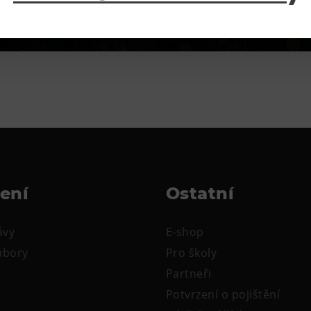
žení
Ostatní
ávy
E-shop
oubory
Pro školy
Partneři
Potvrzení o pojištění