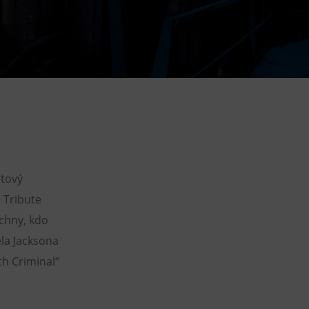
DOVýuky
Kroužky pro děti
Výjezdní akce
ětový
 Tribute
chny, kdo
la Jacksona
th Criminal“