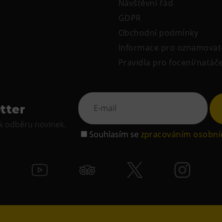
Návštěvní řád
GDPR
Obchodní podmínky
Informace pro oznamovat
Pravidla pro focení/natáč
tter
 k odběru novinek.
Souhlasím se
zpracováním osobní