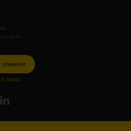
ele
ení v DOV
ODEBÍRAT
ch údajů
.