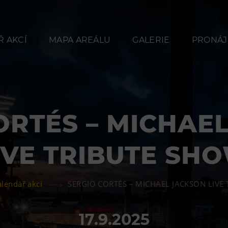
 AKCÍ
MAPA AREÁLU
GALERIE
PRONÁJ
ORTÉS – MICHAE
Občerstvení
Ubyt
IVE TRIBUTE SH
Bolt Café
Hotel VP
Kavárna Velký Svět
Vila Libě
alendář akcí
SERGIO CORTÉS – MICHAEL JACKSON LIVE
techniky
L’Osteria
17.9.2025
PECKA DOV