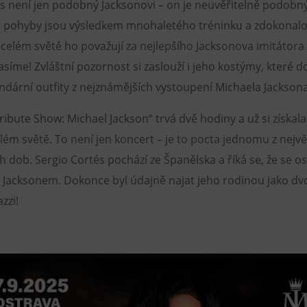
s není jen podobný Jacksonovi – on je neuvěřitelně podobný
 i pohyby jsou výsledkem mnohaletého tréninku a zdokonalo
celém světě ho považují za nejlepšího Jacksonova imitátora
asíme! Zvláštní pozornost si zaslouží i jeho kostýmy, které 
endární outfity z nejznámějších vystoupení Michaela Jacksona
ribute Show: Michael Jackson“ trvá dvě hodiny a už si získala
lém světě. To není jen koncert – je to pocta jednomu z nejvě
 dob. Sergio Cortés pochází ze Španělska a říká se, že se o
Jacksonem. Dokonce byl údajně najat jeho rodinou jako dvo
zzi!