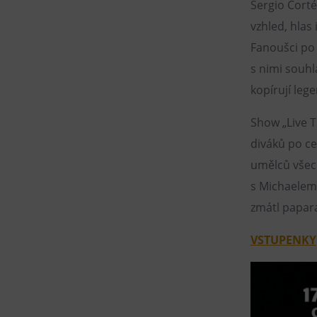
Sergio Corté
vzhled, hlas
Fanoušci po 
s nimi souhl
kopírují leg
Show „Live T
diváků po ce
umělců všech
s Michaelem 
zmátl papara
VSTUPENKY