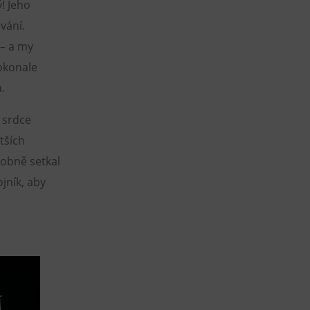
! Jeho
vání.
 – a my
dokonale
.
 srdce
tších
sobně setkal
jník, aby