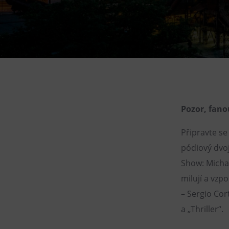
Gong
Galerie Gong
Hornické muzeum
Heligonka
HopJump
Lezecká stěna
Národní zemědělské muzeum
Pozor, fano
Fajna Dilna
Připravte se
FUTUREUM
pódiový dvoj
Show: Micha
milují a vzp
– Sergio Cor
a „Thriller“.