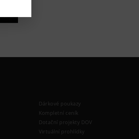
Dárkové poukazy
Kompletní ceník
Dotační projekty DOV
Virtuální prohlídky