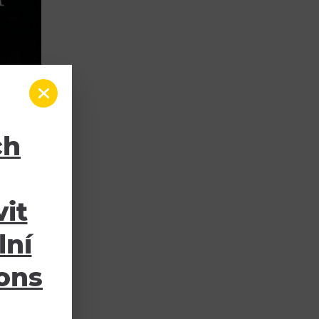
ch
it
lní
ions