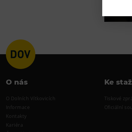
O nás
Ke sta
O Dolních Vítkovicích
Tiskové zpr
Informace
Oficiální s
Kontakty
Kariéra