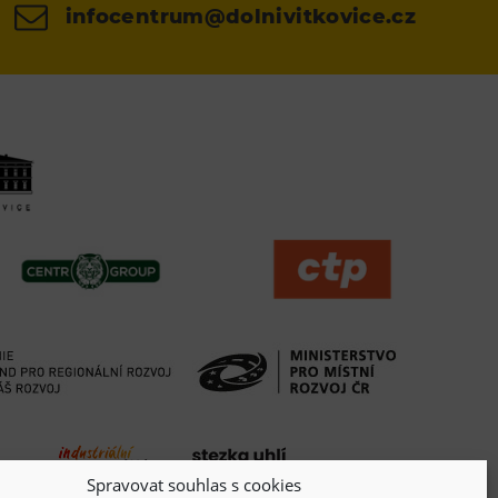
infocentrum@dolnivitkovice.cz
Spravovat souhlas s cookies