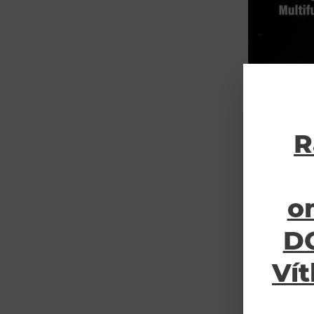
R
o
DO
Vít