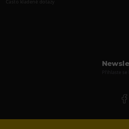
Často kladené dotazy
Newsle
Přihlaste se