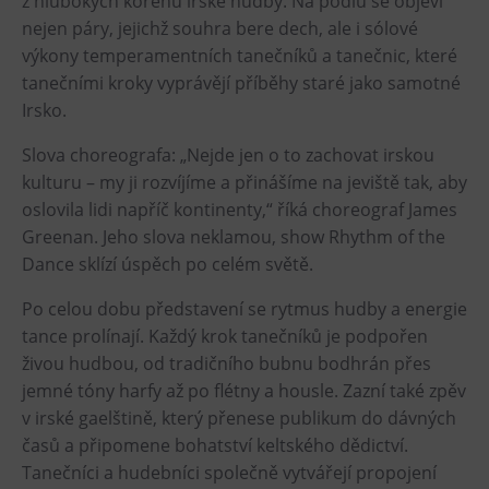
z hlubokých kořenů irské hudby. Na pódiu se objeví
nejen páry, jejichž souhra bere dech, ale i sólové
Heligonka
výkony temperamentních tanečníků a tanečnic, které
HopJump
tanečními kroky vyprávějí příběhy staré jako samotné
Lezecká stěna
Irsko.
Národní zemědělské muzeum
Slova choreografa: „Nejde jen o to zachovat irskou
Fajna Dilna
kulturu – my ji rozvíjíme a přinášíme na jeviště tak, aby
FUTUREUM
oslovila lidi napříč kontinenty,“ říká choreograf James
Greenan. Jeho slova neklamou, show Rhythm of the
Prohlídky
Dance sklízí úspěch po celém světě.
Dolní Vítkovice
Po celou dobu představení se rytmus hudby a energie
Hornické muzeum
tance prolínají. Každý krok tanečníků je podpořen
živou hudbou, od tradičního bubnu bodhrán přes
Občerstvení
jemné tóny harfy až po flétny a housle. Zazní také zpěv
v irské gaelštině, který přenese publikum do dávných
Bolt Café
časů a připomene bohatství keltského dědictví.
Kavárna Velký Svět techniky
Tanečníci a hudebníci společně vytvářejí propojení