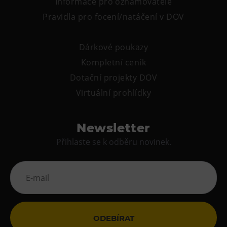
Informace pro oznamovatele
Pravidla pro focení/natáčení v DOV
Dárkové poukazy
Kompletní ceník
Dotační projekty DOV
Virtuální prohlídky
Newsletter
Přihlaste se k odběru novinek.
ODEBÍRAT