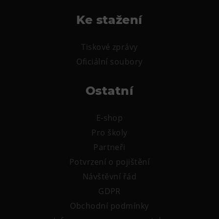
Tematické dárkové poukazy
Ke stažení
Pro školy
DOVýuky
Tiskové zprávy
Kroužky pro děti
Oficiální soubory
Výjezdní akce
Ostatní
E-shop
Pro školy
Partneři
Potvrzení o pojištění
Návštěvní řád
GDPR
Obchodní podmínky