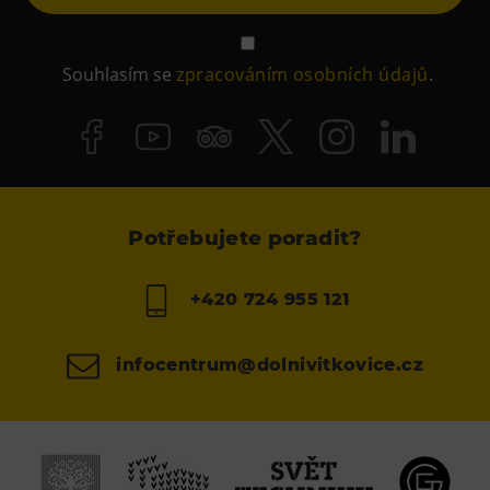
Souhlasím se
zpracováním osobních údajů
.
Potřebujete poradit?
+420 724 955 121
infocentrum@dolnivitkovice.cz