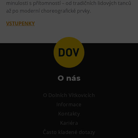
L’Osteria
minulosti s přítomností – od tradičních lidových tanců
až po moderní choreografické prvky.
PECKA DOV
Restaurace VP ART
VSTUPENKY
Bistropen
CØKAFE Dolní Vítkovice
FUTURE café
Catering
Ubytování
O nás
Hotel VP1
O Dolních Vítkovicích
Vila Liběna
Informace
Další
Kontakty
Kariéra
Narozeninové oslavy
Často kladené dotazy
Letní tábory