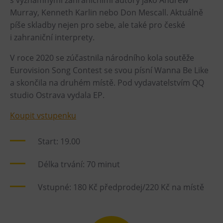
s významnými zahraničními autory jako Andrew
L’Osteria
Murray, Kenneth Karlin nebo Don Mescall. Aktuálně
PECKA DOV
píše skladby nejen pro sebe, ale také pro české
Restaurace VP ART
i zahraniční interprety.
Bistropen
V roce 2020 se zúčastnila národního kola soutěže
CØKAFE Dolní Vítkovice
Eurovision Song Contest se svou písní Wanna Be Like
FUTURE café
a skončila na druhém místě. Pod vydavatelstvím QQ
studio Ostrava vydala EP.
Catering
Koupit vstupenku
Ubytování
Start: 19.00
Hotel VP1
Vila Liběna
Délka trvání: 70 minut
Další
Vstupné: 180 Kč předprodej/220 Kč na místě
Narozeninové oslavy
Letní tábory