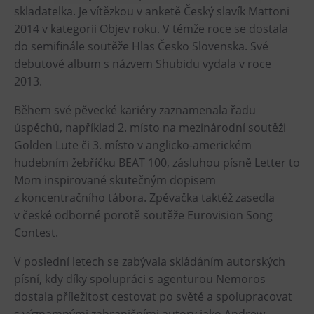
skladatelka. Je vítězkou v anketě Český slavík Mattoni
Heligonka
2014 v kategorii Objev roku. V témže roce se dostala
HopJump
do semifinále soutěže Hlas Česko Slovenska. Své
debutové album s názvem Shubidu vydala v roce
Lezecká stěna
2013.
Národní zemědělské muzeum
Fajna Dilna
Během své pěvecké kariéry zaznamenala řadu
úspěchů, například 2. místo na mezinárodní soutěži
FUTUREUM
Golden Lute či 3. místo v anglicko-americkém
hudebním žebříčku BEAT 100, zásluhou písně Letter to
Prohlídky
Mom inspirované skutečným dopisem
Dolní Vítkovice
z koncentračního tábora. Zpěvačka taktéž zasedla
Hornické muzeum
v české odborné porotě soutěže Eurovision Song
Contest.
Občerstvení
V poslední letech se zabývala skládáním autorských
Bolt Café
písní, kdy díky spolupráci s agenturou Nemoros
dostala příležitost cestovat po světě a spolupracovat
Kavárna Velký Svět techniky