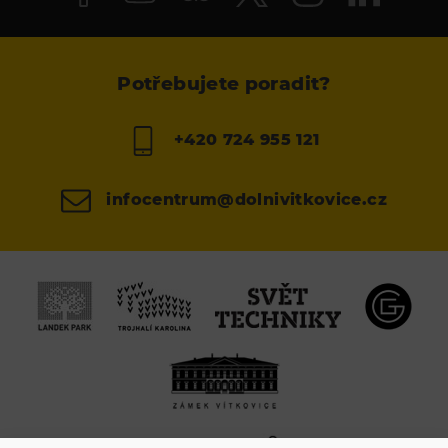
Potřebujete poradit?
+420 724 955 121
infocentrum@dolnivitkovice.cz