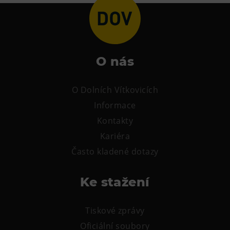
Tematické dárkové poukazy
Pro školy
DOVýuky
Kroužky pro děti
O nás
Výjezdní akce
O Dolních Vítkovicích
Informace
Kontakty
Kariéra
Často kladené dotazy
Ke stažení
Tiskové zprávy
Oficiální soubory