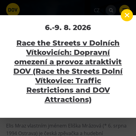
CZ
Program U6 – Elis Mraz –
6.-9. 8. 2026
ZRUŠENO
Race the Streets v Dolních
Vítkovicích: Dopravní
Home
Kalendář akcí
Program U6 – Elis
Mraz – ZRUŠENO
omezení a provoz atraktivit
Atraktivity
DOV (Race the Streets Dolní
26.11.2020
Bolt Tower
Vítkovice: Traffic
Velký svět techniky
Restrictions and DOV
Malý svět techniky U6
Attractions)
ZRUŠENO, NÁHRADNÍ TERMÍN 17. 12. 2020
Dětský svět
Gong
Elis Mraz vlastním jménem Eliška Mrázová (* 6. srpna
Galerie Gong
1994 Ostrava) je česká zpěvačka a hudební
Hornické muzeum