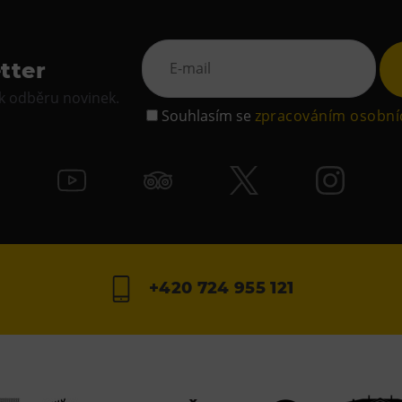
tter
 k odběru novinek.
Souhlasím se
zpracováním osobní
+420 724 955 121