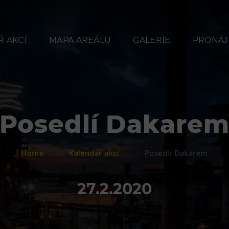
 AKCÍ
MAPA AREÁLU
GALERIE
PRONÁJ
Posedlí Dakare
Občerstvení
Ubyt
Home
Kalendář akcí
Posedlí Dakarem
Bolt Café
Hotel VP
Kavárna Velký Svět
Vila Libě
27.2.2020
techniky
L’Osteria
PECKA DOV