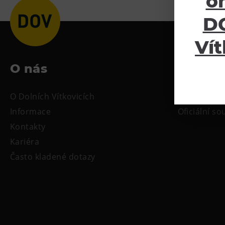
o
DO
Vít
O nás
Ke sta
O Dolních Vítkovicích
Tiskové zpr
Informace
Oficiální s
Kontakty
Kariéra
Často kladené dotazy