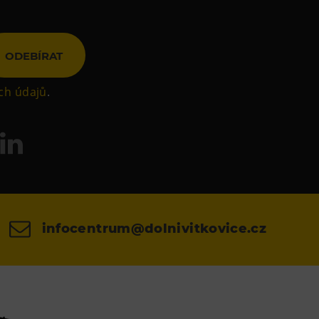
ODEBÍRAT
ch údajů
.
infocentrum@dolnivitkovice.cz