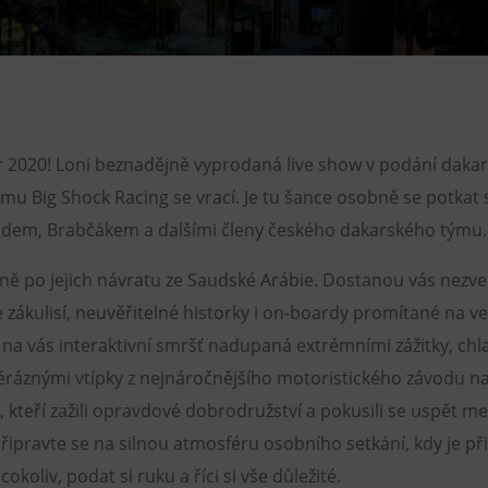
Restaurace VP ART
Bistropen
CØKAFE Dolní Vítkovice
FUTURE café
r 2020! Loni beznadějně vyprodaná live show v podání daka
Catering
mu Big Shock Racing se vrací. Je tu šance osobně se potkat
idem, Brabčákem a dalšími členy českého dakarského týmu.
ně po jejich návratu ze Saudské Arábie. Dostanou vás nezv
 zákulisí, neuvěřitelné historky i on-boardy promítané na v
 na vás interaktivní smršť nadupaná extrémními zážitky, ch
véráznými vtípky z nejnáročnějšího motoristického závodu na
, kteří zažili opravdové dobrodružství a pokusili se uspět me
Připravte se na silnou atmosféru osobního setkání, kdy je př
cokoliv, podat si ruku a říci si vše důležité.