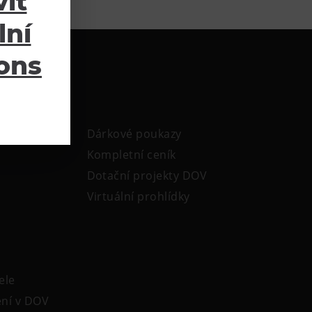
it
lní
ions
Dárkové poukazy
Kompletní ceník
Dotační projekty DOV
Virtuální prohlídky
ele
ení v DOV