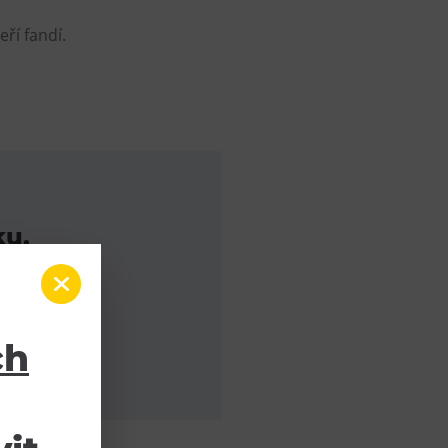
eří fandí.
ku.
ch