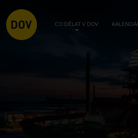
CO DĚLAT V DOV
KALENDÁŘ
Atraktivity
Prohlídky
Bolt Tower
Dolní Vítkovice
Velký svět techniky
Hornické muzeum
Malý svět techniky U6
Dětský svět