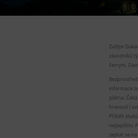
Gong
Galerie Gong
Hornické muzeum
Heligonka
HopJump
Zažijte Daka
Lezecká stěna
závodníků tý
Národní zemědělské muzeum
Ferrym, Dav
Fajna Dilna
Bezprostřed
FUTUREUM
informace ze
plátna. Čeká
hravostí i s
Příběh kluků
nejlepšími. 
zeptat se na 