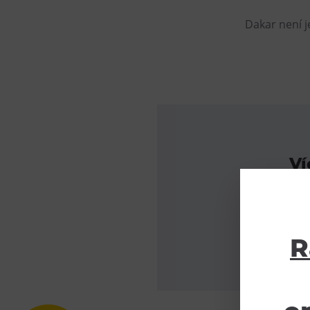
Dakar není je
Ví
R