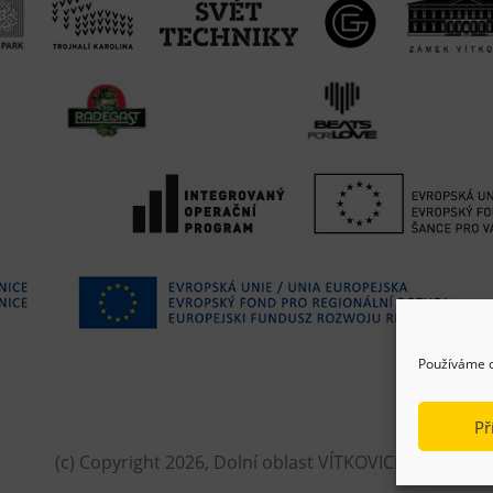
Používáme c
Př
(c) Copyright 2026, Dolní oblast VÍTKOVICE, z.s.