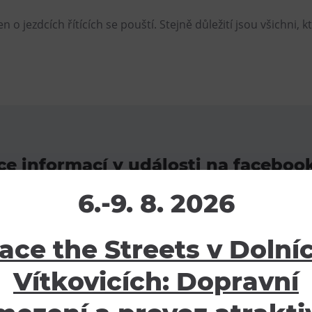
n o jezdcích řítících se pouští. Stejně důležití jsou všichni, kt
ce informací v události na faceboo
6.-9. 8. 2026
VÍCE INFORMACÍ
ace the Streets v Dolní
Vítkovicích: Dopravní