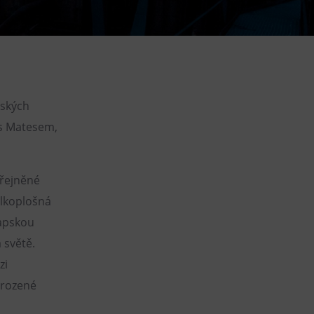
DOVýuky
Kroužky pro děti
Výjezdní akce
rských
 s Matesem,
eřejněné
elkoplošná
lapskou
 světě.
zi
irozené