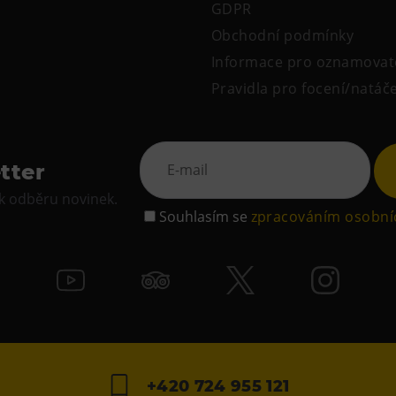
GDPR
Obchodní podmínky
Informace pro oznamovat
Pravidla pro focení/natáč
tter
 k odběru novinek.
Souhlasím se
zpracováním osobní
+420 724 955 121