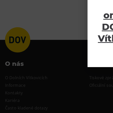
o
DO
Vít
O nás
Ke sta
O Dolních Vítkovicích
Tiskové zpr
Informace
Oficiální s
Kontakty
Kariéra
Často kladené dotazy