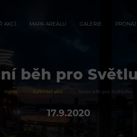
 AKCÍ
MAPA AREÁLU
GALERIE
PRONÁJ
ní běh pro Světl
Občerstvení
Ubyt
Home
Kalendář akcí
Noční běh pro Světlušku
Bolt Café
Hotel VP
Kavárna Velký Svět
Vila Libě
17.9.2020
techniky
L’Osteria
PECKA DOV