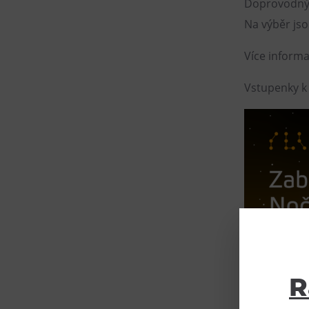
Doprovodný p
Na výběr jsou
Více inform
Vstupenky k
R