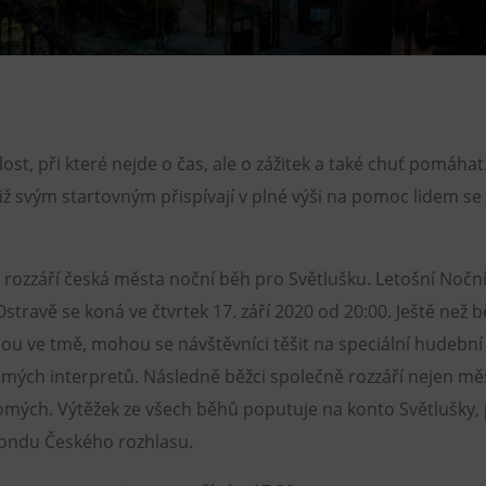
Restaurace VP ART
Bistropen
CØKAFE Dolní Vítkovice
FUTURE café
ost, při které nejde o čas, ale o zážitek a také chuť pomáhat
Catering
tiž svým startovným přispívají v plné výši na pomoc lidem s
é rozzáří česká města noční běh pro Světlušku. Letošní Nočn
stravě se koná ve čtvrtek 17. září 2020 od 20:00. Ještě než bě
ou ve tmě, mohou se návštěvníci těšit na speciální hudební
mých interpretů. Následně běžci společně rozzáří nejen měs
omých. Výtěžek ze všech běhů poputuje na konto Světlušky, 
ondu Českého rozhlasu.