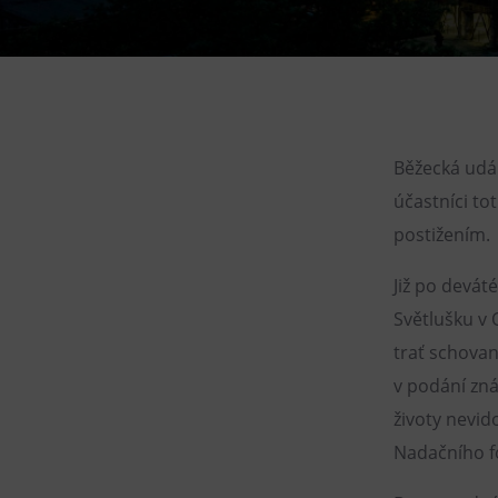
Gong
Galerie Gong
Hornické muzeum
Heligonka
HopJump
Běžecká udál
Lezecká stěna
účastníci to
Národní zemědělské muzeum
postižením.
Fajna Dilna
Již po devát
FUTUREUM
Světlušku v O
trať schovan
v podání zná
životy nevid
Nadačního f