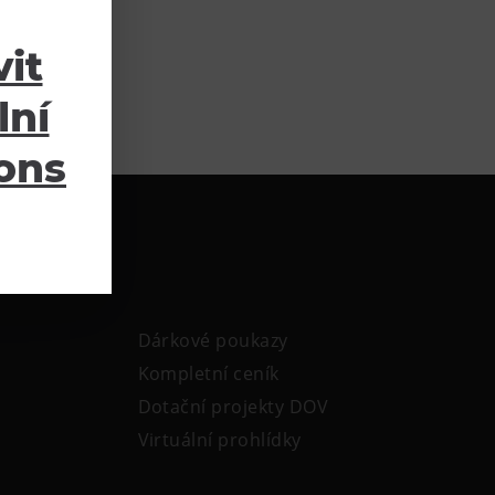
it
lní
ions
Dárkové poukazy
Kompletní ceník
Dotační projekty DOV
Virtuální prohlídky