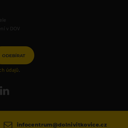
ele
ení v DOV
ODEBÍRAT
ch údajů
.
infocentrum@dolnivitkovice.cz