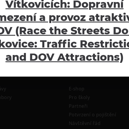
Vítkovicích: Dopravní
mezení a provoz atraktiv
V (Race the Streets Do
kovice: Traffic Restrict
and DOV Attractions)
žení
Ostatní
ávy
E-shop
oubory
Pro školy
Partneři
Potvrzení o pojištění
Návštěvní řád