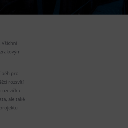
DOVýuky
Kroužky pro děti
Výjezdní akce
. Všichni
e zrakovým
í běh pro
žci rozsvítí
 rozcvičku
ta, ale také
projektu