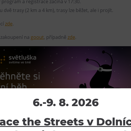
rogram a registrace začíná v 17:30.
 dvě trasy (2 km a 4 km), trasy lze běžet, ale i projít.
ací
zde
.
 zakoupení na
goout
, případně
zde
.
6.-9. 8. 2026
ace the Streets v Dolní