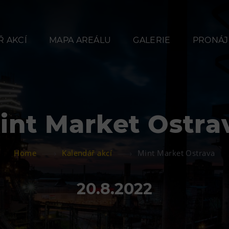
 AKCÍ
MAPA AREÁLU
GALERIE
PRONÁJ
int Market Ostra
Občerstvení
Ubyt
Home
Kalendář akcí
Mint Market Ostrava
Bolt Café
Hotel VP
Kavárna Velký Svět
Vila Libě
20.8.2022
techniky
L’Osteria
PECKA DOV