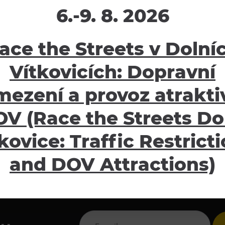
6.-9. 8. 2026
žení
Ostatní
ace the Streets v Dolní
ávy
E-shop
Vítkovicích: Dopravní
oubory
Pro školy
mezení a provoz atraktiv
Partneři
Potvrzení o pojištění
V (Race the Streets Do
Návštěvní řád
GDPR
kovice: Traffic Restrict
Obchodní podmínky
and DOV Attractions)
Informace pro oznamovat
Pravidla pro focení/natáč