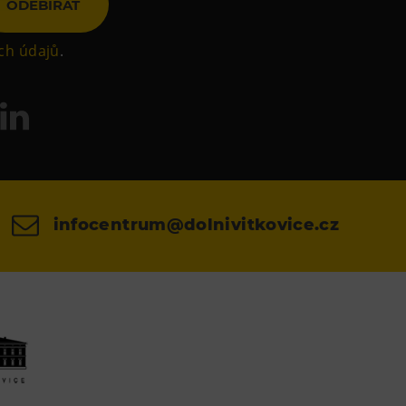
ODEBÍRAT
ch údajů
.
infocentrum@dolnivitkovice.cz