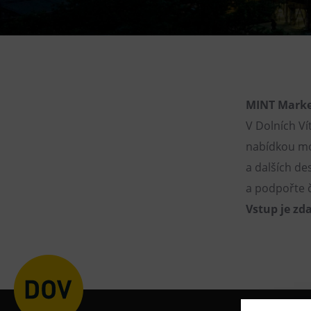
Gong
Galerie Gong
Hornické muzeum
Heligonka
HopJump
MINT Market
Lezecká stěna
V Dolních Ví
Národní zemědělské muzeum
nabídkou mód
a dalších de
Fajna Dilna
a podpořte č
FUTUREUM
Vstup je zda