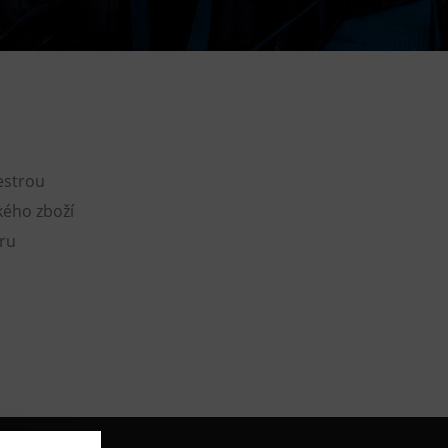
DOVýuky
Kroužky pro děti
Výjezdní akce
estrou
kého zboží
ru