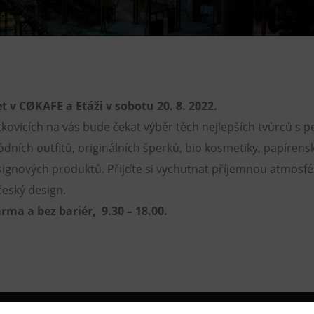
Restaurace VP ART
Bistropen
CØKAFE Dolní Vítkovice
FUTURE café
 v CØKAFE a Etáži v sobotu 20. 8. 2022.
Catering
tkovicích na vás bude čekat výběr těch nejlepších tvůrců s p
ních outfitů, originálních šperků, bio kosmetiky, papírens
signových produktů. Přijďte si vychutnat příjemnou atmosfé
eský design.
rma a bez bariér, 9.30 – 18.00.