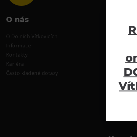
O nás
Ke sta
R
O Dolních Vítkovicích
Tiskové zpr
Informace
Oficiální s
o
Kontakty
Kariéra
DO
Často kladené dotazy
Vít