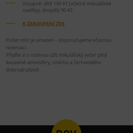
L’Osteria
Vstupné: dítě 190 Kč (včetně mikulášské
nadílky), dospělý 90 Kč
PECKA DOV
Restaurace VP ART
K ZAKOUPENÍ ZDE
Bistropen
CØKAFE Dolní Vítkovice
Počet míst je omezen – doporučujeme včasnou
rezervaci.
FUTURE café
Přijďte si s rodinou užít mikulášský večer plný
Catering
kouzelné atmosféry, smíchu a čertovského
dobrodružství!
Ubytování
Hotel VP1
Vila Liběna
Další
Narozeninové oslavy
Letní tábory