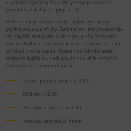
v kulisách bývalého dolu, který se na jeden večer
Heligonka
promění v Pekelný důl plný čertů!
HopJump
Děti se setkají s našimi čerty – Vybíravým, který
Lezecká stěna
pečlivě posuzuje hříchy, Šprýmařem, který rozesměje
Národní zemědělské muzeum
i ty největší strašpytle, a Hříšným, jenž přečte vaše
hříchy z Knihy hříchů. Čeká je vážení hříchů, spousta
Fajna Dilna
smíchu i trocha napětí. Hodné děti odmění anděl
FUTUREUM
malou mikulášskou nadílkou, ty zlobivější si možná
čerti odvedou rovnou do pekla…
Prohlídky
Dolní Vítkovice
Datum: pátek 5. prosince 2025
Hornické muzeum
Začátek: v 16:00
Občerstvení
Poslední prohlídka: v 19:40
Bolt Café
Intervaly: každých 20 minut
Kavárna Velký Svět techniky