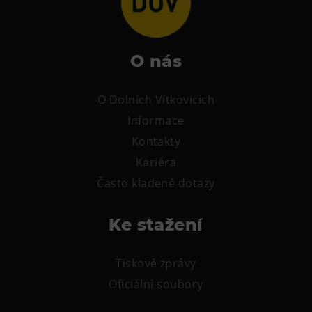
Tematické dárkové poukazy
Pro školy
DOVýuky
O nás
Kroužky pro děti
O Dolních Vítkovicích
Výjezdní akce
Informace
Kontakty
Kariéra
Často kladené dotazy
Ke stažení
Tiskové zprávy
Oficiální soubory