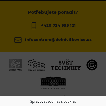
Potřebujete poradit?
+420 724 955 121
infocentrum@dolnivitkovice.cz
Spravovat souhlas s cookies