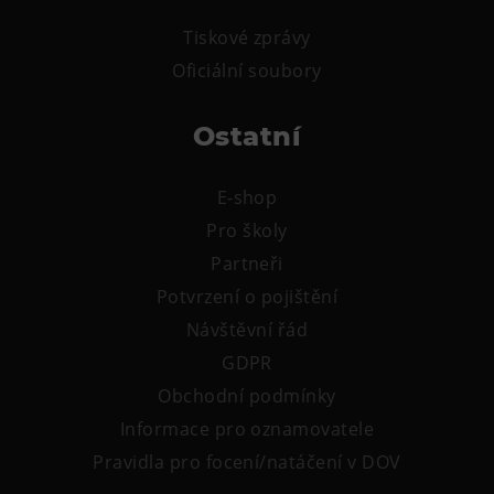
L’Osteria
Tiskové zprávy
PECKA DOV
Oficiální soubory
Restaurace VP ART
Bistropen
Ostatní
CØKAFE Dolní Vítkovice
FUTURE café
E-shop
Catering
Pro školy
Partneři
Ubytování
Potvrzení o pojištění
Hotel VP1
Návštěvní řád
Vila Liběna
GDPR
Obchodní podmínky
Další
Informace pro oznamovatele
Narozeninové oslavy
Pravidla pro focení/natáčení v DOV
Letní tábory