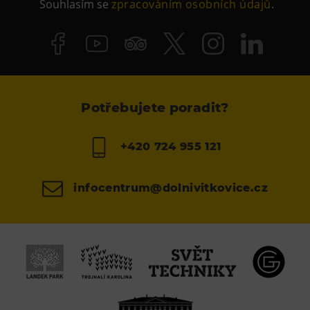
Souhlasím se
zpracováním osobních údajů
.
Potřebujete poradit?
+420 724 955 121
infocentrum@dolnivitkovice.cz