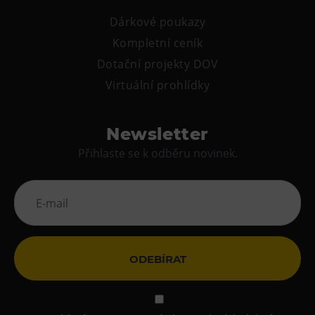
Tematické dárkové poukazy
Dárkové poukazy
Pro školy
Kompletní ceník
DOVýuky
Dotační projekty DOV
Kroužky pro děti
Virtuální prohlídky
Výjezdní akce
Newsletter
Přihlaste se k odběru novinek.
ODEBÍRAT