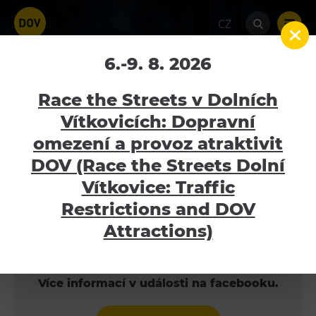
CZ
Metallica Tribute show
6.-9. 8. 2026
Home
Kalendář akcí
Metallica Tribute show
Race the Streets v Dolních
Vítkovicích: Dopravní
18.2.2020 - 19.2.2020
omezení a provoz atraktivit
Atraktivity
DOV (Race the Streets Dolní
Bolt Tower
Vítkovice: Traffic
METALLICA S&M Tribute Show se symfonickým
Velký svět techniky
Restrictions and DOV
orchestrem – Ostrava
Malý svět techniky U6
Attractions)
Dětský svět
Gong
Více informací v události na facebooku.
Galerie Gong
Hornické muzeum