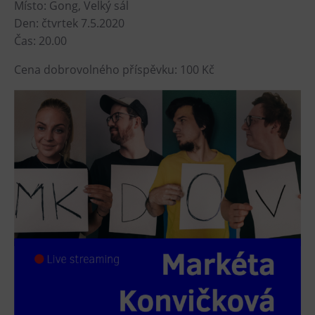
Místo: Gong, Velký sál
L’Osteria
Den: čtvrtek 7.5.2020
PECKA DOV
Čas: 20.00
Restaurace VP ART
Cena dobrovolného příspěvku: 100 Kč
Bistropen
CØKAFE Dolní Vítkovice
FUTURE café
Catering
Ubytování
Hotel VP1
Vila Liběna
Další
Narozeninové oslavy
Letní tábory