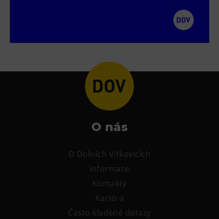
Tematické dárkové poukazy
Pro školy
DOVýuky
Kroužky pro děti
Výjezdní akce
O nás
O Dolních Vítkovicích
Informace
Kontakty
Kariéra
Často kladené dotazy