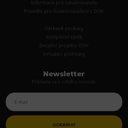
Informace pro oznamovatele
Pravidla pro focení/natáčení v DOV
Dárkové poukazy
Kompletní ceník
Dotační projekty DOV
Virtuální prohlídky
Newsletter
Přihlaste se k odběru novinek.
ODEBÍRAT