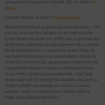
zakoupením vstupenky v hodnotě 100,- na našem
e-
Heligonka
shopu
.
HopJump
Koncert sledujte na našem
Youtube kanálu
.
Lezecká stěna
Markéta Konvičková se pohybuje na hraně popu, r’n’b
Národní zemědělské muzeum
a soulu. Svou kariéru zahájila v první řadě soutěže
Fajna Dilna
Česko Slovenská Superstar (2009), kde se probojovala
FUTUREUM
až do finále. Následně se stala objevem roku v anketě
Český Slavík Mattoni i v Hudebních cenách Óčka. Za
Prohlídky
své desetileté působení na české hudební scéně má
na kontě 6 sólových alb, absolvovala koncertní turné
Dolní Vítkovice
s kapelou No Name, hostovala na koncertech Karla
Hornické muzeum
Gotta. Velký úspěch zaznamenala také v třetí řadě
show Tvoje tvář má známý hlas. Markéta aktuálně na
Občerstvení
českých pódiích prezentuje svou tvorbu s novou
kapelou. Diváci se na koncertech mohou těšit na
Bolt Café
živější styl a nabitou atmosféru
Kavárna Velký Svět techniky