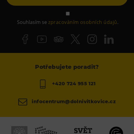
Souhlasím se
zpracováním osobních údajů
.
Potřebujete poradit?
+420 724 955 121
infocentrum@dolnivitkovice.cz