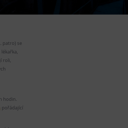
DOVýuky
Kroužky pro děti
Výjezdní akce
. patro) se
 lékařka,
 roli,
ých
h hodin.
h
pořádající