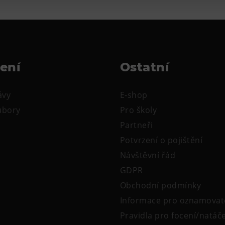
žení
Ostatní
ávy
E-shop
oubory
Pro školy
Partneři
Potvrzení o pojištění
Návštěvní řád
GDPR
Obchodní podmínky
Informace pro oznamovat
Pravidla pro focení/natáč