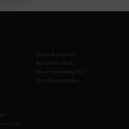
Dárkové poukazy
Kompletní ceník
Dotační projekty DOV
Virtuální prohlídky
ele
ení v DOV