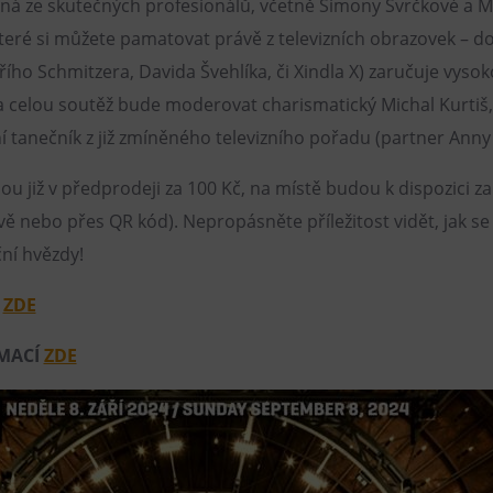
ná ze skutečných profesionálů, včetně Simony Švrčkové a M
teré si můžete pamatovat právě z televizních obrazovek – d
iřího Schmitzera, Davida Švehlíka, či Xindla X) zaručuje vys
 celou soutěž bude moderovat charismatický Michal Kurtiš,
í tanečník z již zmíněného televizního pořadu (partner Anny 
ou již v předprodeji za 100 Kč, na místě budou k dispozici za
ě nebo přes QR kód). Nepropásněte příležitost vidět, jak se 
ní hvězdy!
Y
ZDE
RMACÍ
ZDE