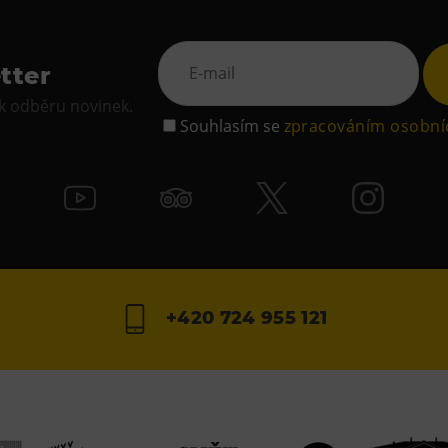
tter
 k odběru novinek.
Souhlasím se
zpracováním osobní
+420 724 955 121