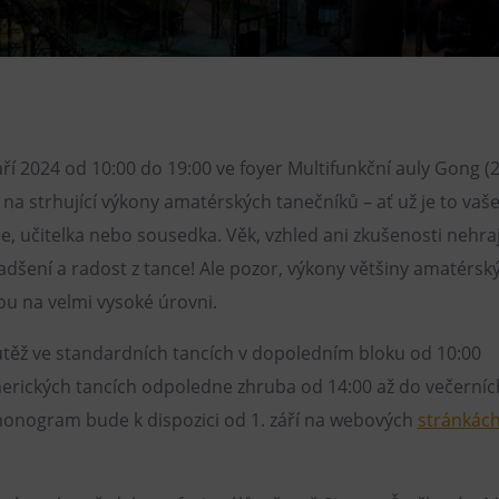
Restaurace VP ART
Bistropen
CØKAFE Dolní Vítkovice
FUTURE café
září 2024 od 10:00 do 19:00 ve foyer Multifunkční auly Gong (2
Catering
 na strhující výkony amatérských tanečníků – ať už je to vaše
e, učitelka nebo sousedka. Věk, vzhled ani zkušenosti nehrají
dšení a radost z tance! Ale pozor, výkony většiny amatérsk
ou na velmi vysoké úrovni.
těž ve standardních tancích v dopoledním bloku od 10:00
erických tancích odpoledne zhruba od 14:00 až do večerníc
onogram bude k dispozici od 1. září na webových
stránkác