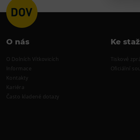
O nás
Ke sta
O Dolních Vítkovicích
Tiskové zpr
Informace
Oficiální s
Kontakty
Kariéra
Často kladené dotazy