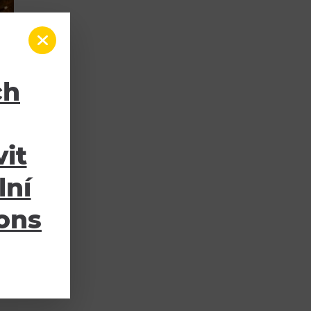
ch
it
lní
ions