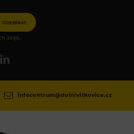
ODEBÍRAT
ch údajů
.
infocentrum@dolnivitkovice.cz