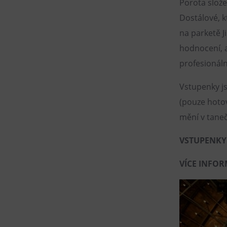
Porota slože
Dostálové, k
na parketě J
hodnocení, a
profesionáln
Vstupenky js
(pouze hotov
mění v taneč
VSTUPENK
VÍCE INFO