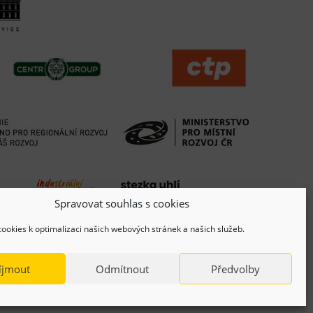
Spravovat souhlas s cookies
ookies k optimalizaci našich webových stránek a našich služeb.
íjmout
Odmítnout
Předvolby