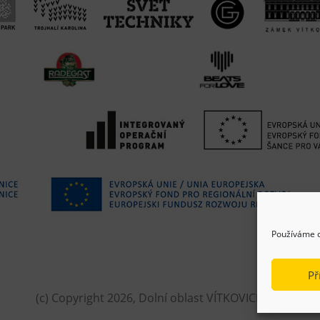
Používáme c
Př
(c) Copyright 2026, Dolní oblast VÍTKOVICE, z.s.