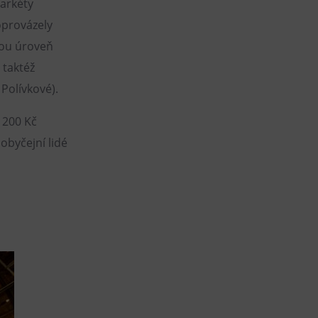
arkéty
oprovázely
okou úroveň
 taktéž
Polívkové).
 200 Kč
obyčejní lidé