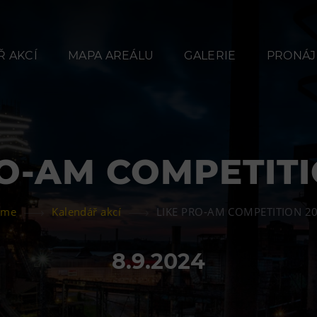
 AKCÍ
MAPA AREÁLU
GALERIE
PRONÁJ
RO-AM COMPETITI
Občerstvení
Ubyt
ome
Kalendář akcí
LIKE PRO-AM COMPETITION 2
Bolt Café
Hotel VP
Kavárna Velký Svět
Vila Libě
8.9.2024
techniky
L’Osteria
PECKA DOV