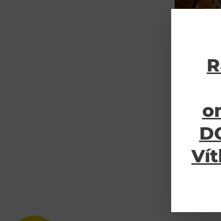
R
o
DO
Vít