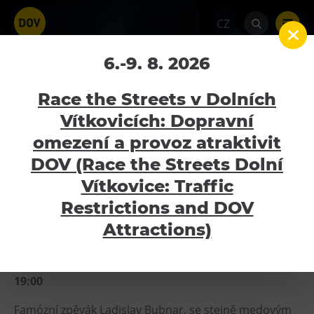
CZ
LADY CARNEVAL –
6.-9. 8. 2026
Největší hity božského
Race the Streets v Dolních
Káji – ZRUŠENO
Vítkovicích: Dopravní
omezení a provoz atraktivit
Home
Kalendář akcí
LADY CARNEVAL –
Atraktivity
Největší hity božského Káji – ZRUŠENO
DOV (Race the Streets Dolní
Bolt Tower
Vítkovice: Traffic
6.2.2026
Velký svět techniky
Restrictions and DOV
Malý svět techniky U6
Attractions)
Dětský svět
PŘESUNUTO Z 01.02.2025 19:00 / NOVĚ 06.02.2026
Gong
19:00
Galerie Gong
Famózní zpěvák Ladislav Bubnar, se stejně medovým
Hornické muzeum