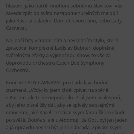
hlasem, jako patřil mnohonásobnému Slavíkovi, vás
Heligonka
zavede zpět do světa nezapomenutelných melodií
HopJump
jako Kávu si osladím, Dám dělovou ránu, nebo Lady
Lezecká stěna
Carneval.
Národní zemědělské muzeum
Nejlepší hity v moderním a nevšedním stylu, které
Fajna Dilna
zpracoval komplexně Ladislav Bubnar, doplněné
FUTUREUM
světelnými efekty a výjimečnou show, to vše za
doprovodu orchestru Czech Live Symphony
Prohlídky
Orchestra.
Dolní Vítkovice
Koncert LADY CARNEVAL pro Ladislava hodně
znamená. „Vždycky jsem chtěl zpívat na scéně
Hornické muzeum
s Karlem, ale to se nepodařilo. Přál jsem si alespoň,
aby jeho písně žily dál, aby se zpívaly se stejnými
Občerstvení
emocemi, jaké Karel rozdával svým fanouškům všude
Bolt Café
po světě. Dobře si ale uvědomuji, že Gott byl jen jeden
a já opravdu nechci být jeho náhrada. Zpívám svým
Kavárna Velký Svět techniky