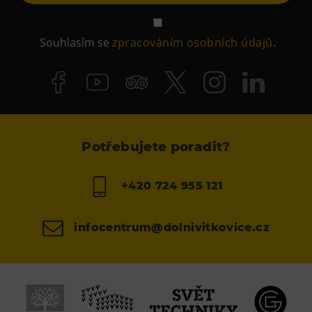
Souhlasím se
zpracováním osobních údajů
.
Potřebujete poradit?
+420 724 955 121
infocentrum@dolnivitkovice.cz