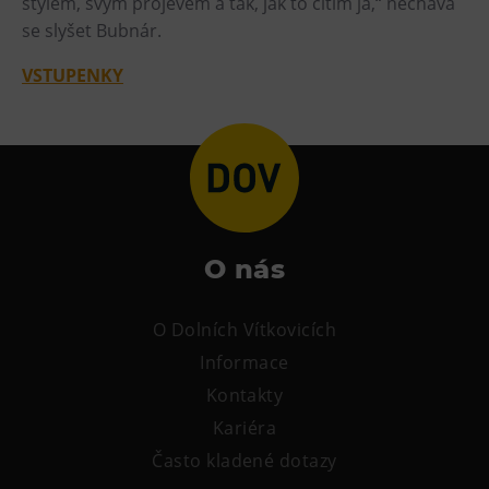
stylem, svým projevem a tak, jak to cítím já,“ nechává
L’Osteria
se slyšet Bubnár.
PECKA DOV
VSTUPENKY
Restaurace VP ART
Bistropen
CØKAFE Dolní Vítkovice
FUTURE café
Catering
O nás
Ubytování
Hotel VP1
O Dolních Vítkovicích
Vila Liběna
Informace
Kontakty
Další
Kariéra
Narozeninové oslavy
Často kladené dotazy
Letní tábory