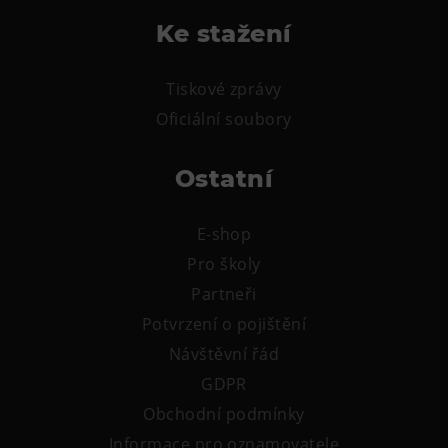
Tematické dárkové poukazy
Ke stažení
Pro školy
DOVýuky
Tiskové zprávy
Kroužky pro děti
Oficiální soubory
Výjezdní akce
Ostatní
E-shop
Pro školy
Partneři
Potvrzení o pojištění
Návštěvní řád
GDPR
Obchodní podmínky
Informace pro oznamovatele