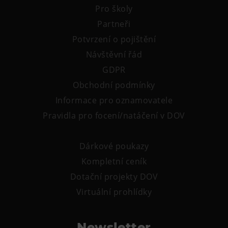
Pro školy
Tematické dárkové poukazy
Partneři
Pro školy
Potvrzení o pojištění
DOVýuky
Návštěvní řád
Kroužky pro děti
GDPR
Výjezdní akce
Obchodní podmínky
Informace pro oznamovatele
Pravidla pro focení/natáčení v DOV
Dárkové poukazy
Kompletní ceník
Dotační projekty DOV
Virtuální prohlídky
Newsletter