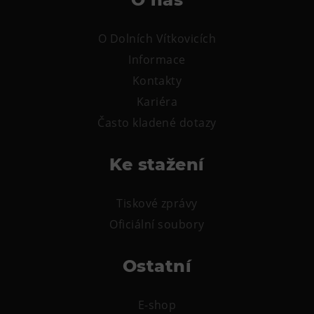
L’Osteria
PECKA DOV
O Dolních Vítkovicích
Restaurace VP ART
Informace
Bistropen
Kontakty
CØKAFE Dolní Vítkovice
Kariéra
FUTURE café
Často kladené dotazy
Catering
Ke stažení
Ubytování
Hotel VP1
Tiskové zprávy
Vila Liběna
Oficiální soubory
Další
Ostatní
Narozeninové oslavy
E-shop
Letní tábory