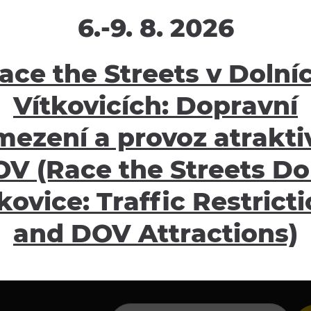
6.-9. 8. 2026
žení
Ostatní
ace the Streets v Dolní
ávy
E-shop
Vítkovicích: Dopravní
oubory
Pro školy
mezení a provoz atraktiv
Partneři
Potvrzení o pojištění
V (Race the Streets Do
Návštěvní řád
kovice: Traffic Restrict
GDPR
Obchodní podmínky
and DOV Attractions)
Informace pro oznamovat
Pravidla pro focení/natáč