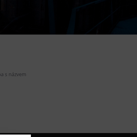
DOVýuky
Kroužky pro děti
Výjezdní akce
lba s názvem