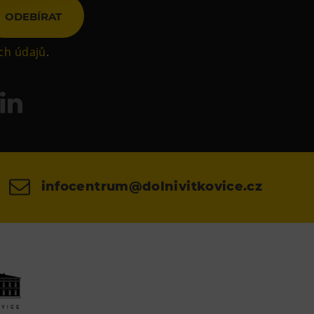
ODEBÍRAT
ch údajů
.
infocentrum@dolnivitkovice.cz