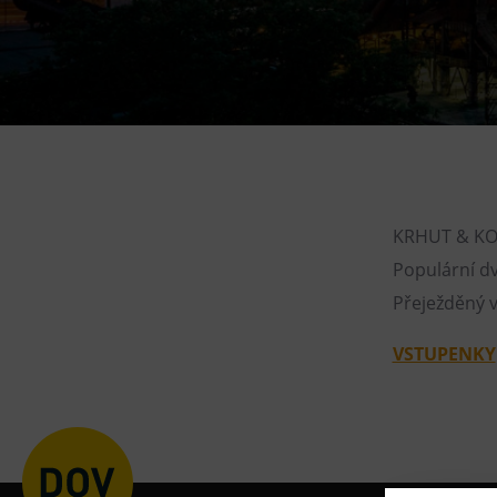
Gong
Galerie Gong
Hornické muzeum
Heligonka
HopJump
Lezecká stěna
Národní zemědělské muzeum
KRHUT & KO
Populární dv
Fajna Dilna
Přeježděný v
FUTUREUM
VSTUPENKY