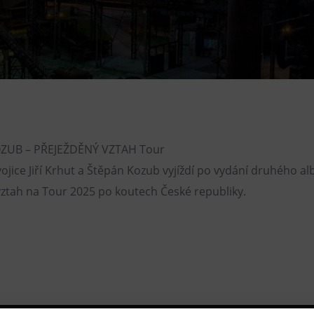
Restaurace VP ART
Bistropen
CØKAFE Dolní Vítkovice
FUTURE café
Catering
ZUB – PŘEJEŽDĚNÝ VZTAH Tour
ojice Jiří Krhut a Štěpán Kozub vyjíždí po vydání druhého a
ztah na Tour 2025 po koutech České republiky.