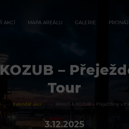
 AKCÍ
MAPA AREÁLU
GALERIE
PRONÁJ
KOZUB – Přeježd
Občerstvení
Ubyt
Tour
Bolt Café
Hotel VP
Kavárna Velký Svět
Vila Libě
Kalendář akcí
KRHUT & KOZUB – Přeježděný vzta
techniky
L’Osteria
3.12.2025
PECKA DOV