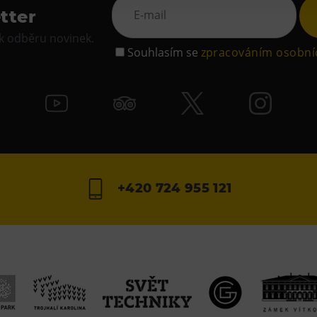
tter
 k odběru novinek.
Souhlasím se
zpracováním osobní
+420 724 955 121