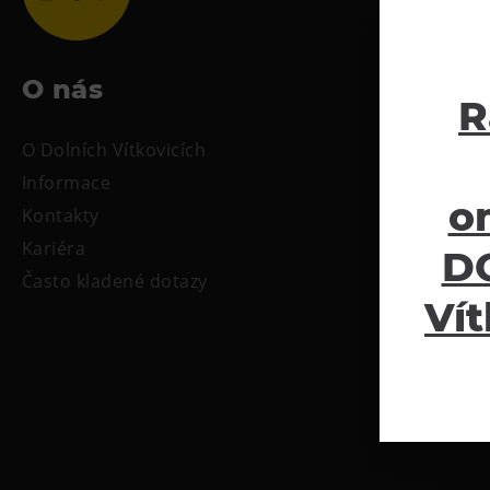
O nás
Ke sta
R
O Dolních Vítkovicích
Tiskové zpr
Informace
Oficiální s
o
Kontakty
Kariéra
DO
Často kladené dotazy
Vít