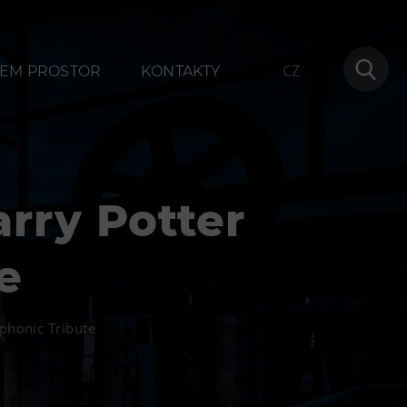
CZ
EM PROSTOR
KONTAKTY
rry Potter
ování
Další
e
1
Narozeninové oslavy
na
Letní tábory
phonic Tribute
Tematické dárkové poukazy
Pro školy