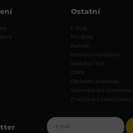
žení
Ostatní
ávy
E-shop
oubory
Pro školy
Partneři
Potvrzení o pojištění
Návštěvní řád
GDPR
Obchodní podmínky
Informace pro oznamovat
Pravidla pro focení/natáč
tter