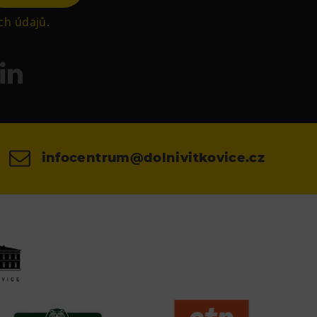
ch údajů
.
infocentrum@dolnivitkovice.cz