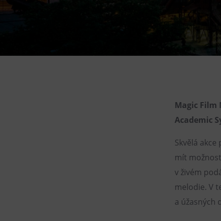
Gong
Galerie Gong
Hornické muzeum
Heligonka
HopJump
Lezecká stěna
Národní zemědělské muzeum
Magic Film 
Academic S
Fajna Dilna
FUTUREUM
Skvělá akce 
mít možnost 
v živém pod
melodie. V t
a úžasných d