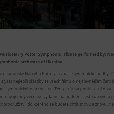
Restaurace VP ART
Bistropen
CØKAFE Dolní Vítkovice
FUTURE café
Catering
Music Harry Potter Symphonic Tribute performed by: Na
ymphonic orchestra of Ukraine
pro fanoušky Harryho Pottera a znalce symfonické hudby. D
slyšet nejlepší skladby ze všech filmů o nejslavnějším čarod
ání symfonického orchestru. Tentokrát na pódiu zazní dosu
ento příjemný večer se vydáme na hudební cestu do světa p
obrodružství, do kterého se budete chtít znovu a znovu vra