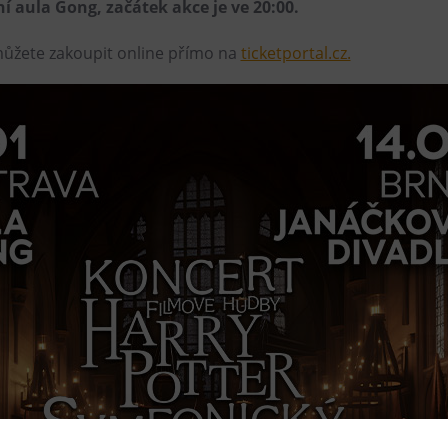
í aula Gong, začátek akce je ve 20:00.
ůžete zakoupit online přímo na
ticketportal.cz.