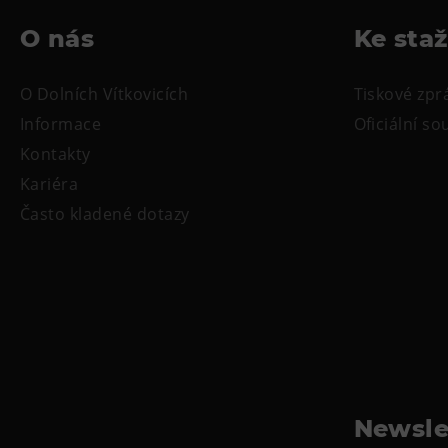
O nás
Ke sta
O Dolních Vítkovicích
Tiskové zpr
Informace
Oficiální s
Kontakty
Kariéra
Často kladené dotazy
Newsle