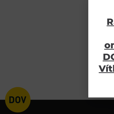
R
o
DO
Vít