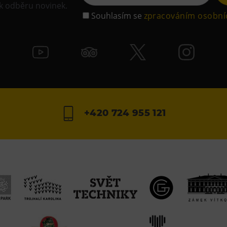
 k odběru novinek.
Souhlasím se
zpracováním osobní
+420 724 955 121