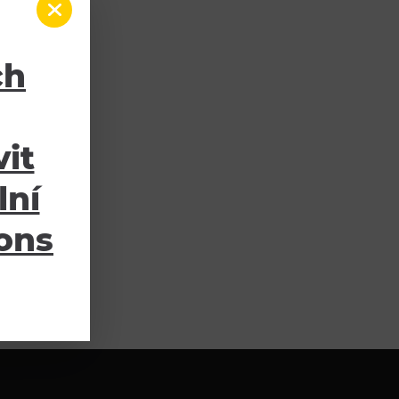
ch
it
lní
ions