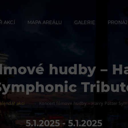
 AKCÍ
MAPA AREÁLU
GALERIE
PRONÁJ
ilmové hudby – Ha
Občerstvení
Ubyt
Symphonic Tribut
Bolt Café
Hotel VP
Kavárna Velký Svět
Vila Libě
alendář akcí
Koncert filmové hudby – Harry Potter Sym
techniky
L’Osteria
5.1.2025 - 5.1.2025
PECKA DOV