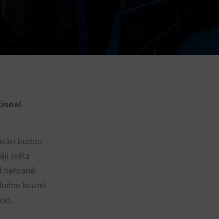
DOVýuky
Kroužky pro děti
Výjezdní akce
tional
iváci budou
ěji světa
d nehrané
lného kouzel
cet.