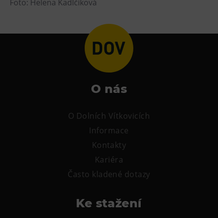
Foto: Helena Kadlčíková
Tematické dárkové poukazy
Pro školy
DOVýuky
Kroužky pro děti
Výjezdní akce
O nás
O Dolních Vítkovicích
Informace
Kontakty
Kariéra
Často kladené dotazy
Ke stažení