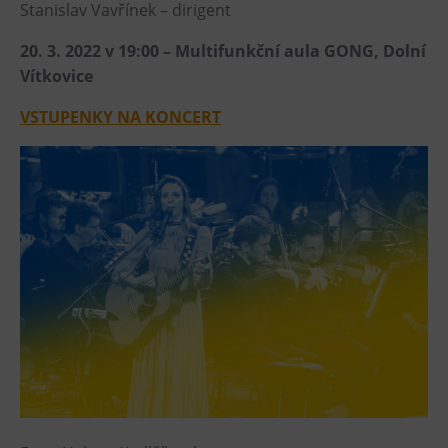
L’Osteria
Stanislav Vavřínek – dirigent
PECKA DOV
20. 3. 2022 v 19:00 – Multifunkční aula GONG, Dolní
Restaurace VP ART
Vítkovice
Bistropen
VSTUPENKY NA KONCERT
CØKAFE Dolní Vítkovice
FUTURE café
Catering
Ubytování
Hotel VP1
Vila Liběna
Další
Narozeninové oslavy
Letní tábory