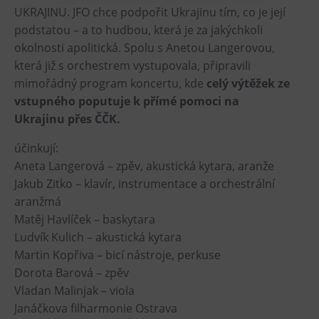
UKRAJINU. JFO chce podpořit Ukrajinu tím, co je její
Heligonka
podstatou – a to hudbou, která je za jakýchkoli
HopJump
okolnosti apolitická. Spolu s Anetou Langerovou,
Lezecká stěna
která již s orchestrem vystupovala, připravili
mimořádný program koncertu, kde
celý výtěžek ze
Národní zemědělské muzeum
vstupného poputuje k přímé pomoci na
Fajna Dilna
Ukrajinu přes ČČK.
FUTUREUM
účinkují:
Aneta Langerová – zpěv, akustická kytara, aranže
Prohlídky
Jakub Zitko – klavír, instrumentace a orchestrální
Dolní Vítkovice
aranžmá
Hornické muzeum
Matěj Havlíček – baskytara
Ludvík Kulich – akustická kytara
Občerstvení
Martin Kopřiva – bicí nástroje, perkuse
Dorota Barová – zpěv
Bolt Café
Vladan Malinjak – viola
Kavárna Velký Svět techniky
Janáčkova filharmonie Ostrava