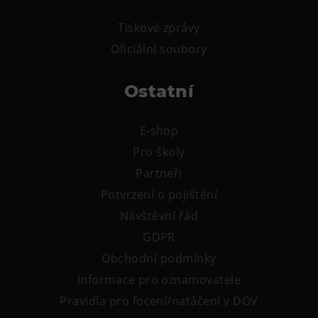
Tematické dárkové poukazy
Tiskové zprávy
Pro školy
Oficiální soubory
DOVýuky
Kroužky pro děti
Ostatní
Výjezdní akce
E-shop
Pro školy
Partneři
Potvrzení o pojištění
Návštěvní řád
GDPR
Obchodní podmínky
Informace pro oznamovatele
Pravidla pro focení/natáčení v DOV