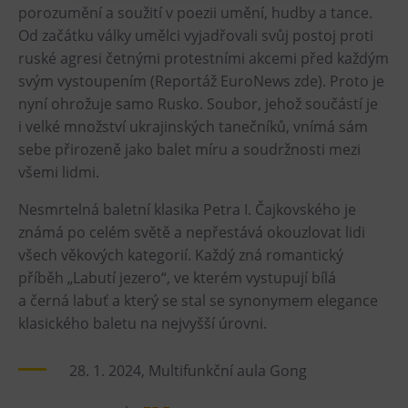
porozumění a soužití v poezii umění, hudby a tance.
Heligonka
Od začátku války umělci vyjadřovali svůj postoj proti
HopJump
ruské agresi četnými protestními akcemi před každým
svým vystoupením (Reportáž EuroNews zde). Proto je
Lezecká stěna
nyní ohrožuje samo Rusko. Soubor, jehož součástí je
Národní zemědělské muzeum
i velké množství ukrajinských tanečníků, vnímá sám
Fajna Dilna
sebe přirozeně jako balet míru a soudržnosti mezi
FUTUREUM
všemi lidmi.
Nesmrtelná baletní klasika Petra I. Čajkovského je
Prohlídky
známá po celém světě a nepřestává okouzlovat lidi
Dolní Vítkovice
všech věkových kategorií. Každý zná romantický
příběh „Labutí jezero“, ve kterém vystupují bílá
Hornické muzeum
a černá labuť a který se stal se synonymem elegance
klasického baletu na nejvyšší úrovni.
Občerstvení
Bolt Café
28. 1. 2024, Multifunkční aula Gong
Kavárna Velký Svět techniky