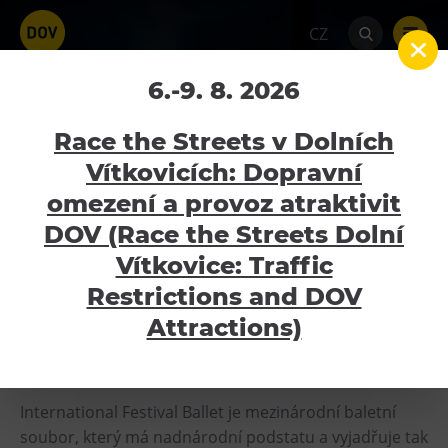
CZ
INTERNATIONAL
6.-9. 8. 2026
FESTIVAL BALLET –
Race the Streets v Dolních
největší “LABUTÍ
Vítkovicích: Dopravní
JEZERO“ na světě
omezení a provoz atraktivit
Atraktivity
DOV (Race the Streets Dolní
Home
Kalendář akcí
INTERNATIONAL
Bolt Tower
Vítkovice: Traffic
FESTIVAL BALLET – největší “LABUTÍ JEZERO“ na světě
Velký svět techniky
Restrictions and DOV
28.1.2024
Malý svět techniky U6
Attractions)
Dětský svět
Gong
International Festival Ballet je mezinárodní baletní
Galerie Gong
soubor, který má nadnárodní podstatu a vyjadřuje tak
Hornické muzeum