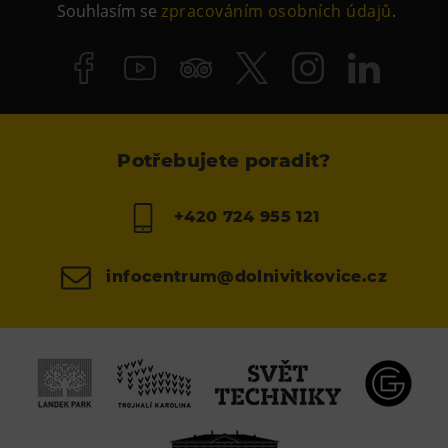
Souhlasím se
zpracováním osobních údajů
.
Potřebujete poradit?
+420 724 955 121
infocentrum@dolnivitkovice.cz