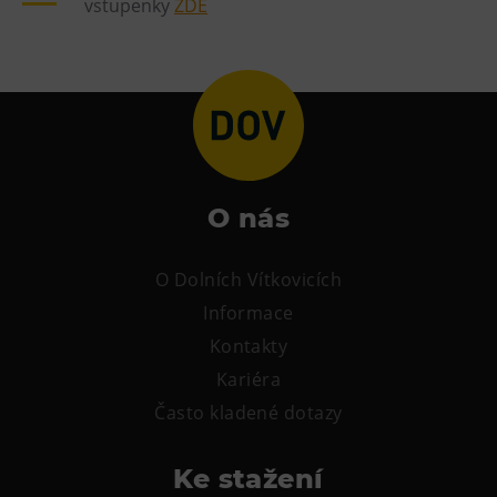
vstupenky
ZDE
L’Osteria
PECKA DOV
Restaurace VP ART
Bistropen
CØKAFE Dolní Vítkovice
FUTURE café
O nás
Catering
Ubytování
O Dolních Vítkovicích
Informace
Hotel VP1
Kontakty
Vila Liběna
Kariéra
Další
Často kladené dotazy
Narozeninové oslavy
Ke stažení
Letní tábory