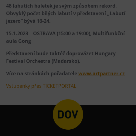
48 labutích baletek je svým způsobem rekord.
Heligonka
Obvyklý počet bílých labutí v představení „Labutí
HopJump
jezero“ bývá 16-24.
Lezecká stěna
15.1.2023 – OSTRAVA (15:00 a 19:00), Multifunkční
Národní zemědělské muzeum
aula Gong
Fajna Dilna
Představení bude taktéž doprovázet Hungary
FUTUREUM
Festival Orchestra (Maďarsko).
Prohlídky
Více na stránkách pořadatele
www.artpartner.cz
Dolní Vítkovice
Vstupenky přes TICKETPORTAL
Hornické muzeum
Občerstvení
Bolt Café
Kavárna Velký Svět techniky