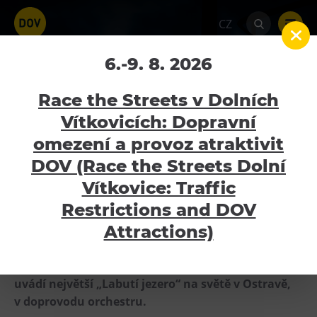
CZ
INTERNATIONAL
6.-9. 8. 2026
FESTIVAL BALLET: Labutí
Race the Streets v Dolních
jezero
Vítkovicích: Dopravní
omezení a provoz atraktivit
Home
Kalendář akcí
INTERNATIONAL
Atraktivity
FESTIVAL BALLET: Labutí jezero
DOV (Race the Streets Dolní
Bolt Tower
Vítkovice: Traffic
15.1.2023 - 15.1.2023
Velký svět techniky
Restrictions and DOV
Malý svět techniky U6
Attractions)
Dětský svět
Baletní soubor INTERNATIONAL FESTIVAL BALLET
Gong
uvádí největší „Labutí jezero“ na světě v Ostravě,
Galerie Gong
v doprovodu orchestru.
Hornické muzeum