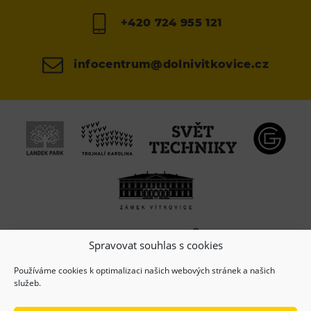
+420 724 955 121
infocentrum@dolnivitkovice.cz
Spravovat souhlas s cookies
Používáme cookies k optimalizaci našich webových stránek a našich
služeb.