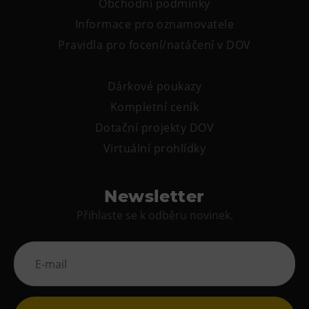
Obchodní podmínky
Tematické dárkové poukazy
Informace pro oznamovatele
Pro školy
Pravidla pro focení/natáčení v DOV
DOVýuky
Kroužky pro děti
Dárkové poukazy
Výjezdní akce
Kompletní ceník
Dotační projekty DOV
Virtuální prohlídky
Newsletter
Přihlaste se k odběru novinek.