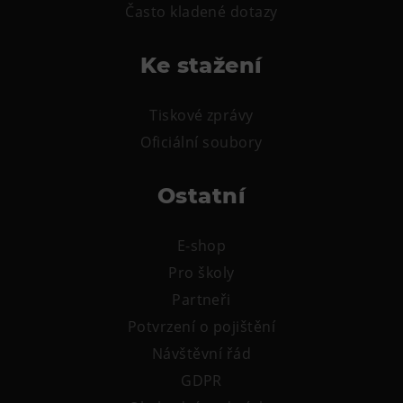
L’Osteria
Často kladené dotazy
PECKA DOV
Ke stažení
Restaurace VP ART
Bistropen
Tiskové zprávy
CØKAFE Dolní Vítkovice
Oficiální soubory
FUTURE café
Catering
Ostatní
Ubytování
E-shop
Hotel VP1
Pro školy
Vila Liběna
Partneři
Potvrzení o pojištění
Další
Návštěvní řád
Narozeninové oslavy
GDPR
Letní tábory