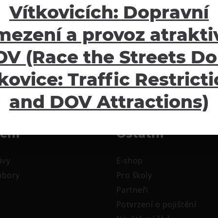
Vítkovicích: Dopravní
mezení a provoz atraktiv
V (Race the Streets Do
kovice: Traffic Restrict
and DOV Attractions)
žení
Ostatní
ávy
E-shop
oubory
Pro školy
Partneři
Potvrzení o pojištění