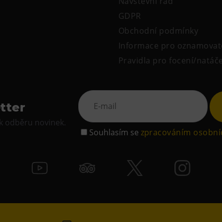
Návštěvní řád
GDPR
Obchodní podmínky
Informace pro oznamovat
Pravidla pro focení/natáč
tter
 k odběru novinek.
Souhlasím se
zpracováním osobní