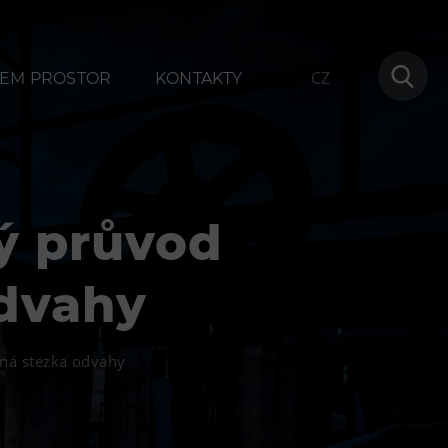
CZ
EM PROSTOR
KONTAKTY
ý průvod
ování
Další
odvahy
1
Narozeninové oslavy
na
Letní tábory
ná stezka odvahy
Tematické dárkové poukazy
Pro školy