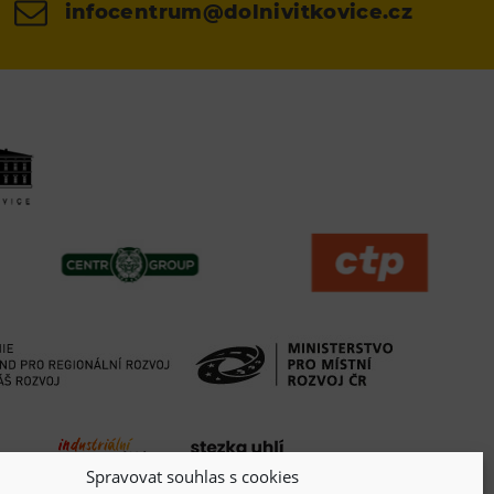
infocentrum@dolnivitkovice.cz
Spravovat souhlas s cookies