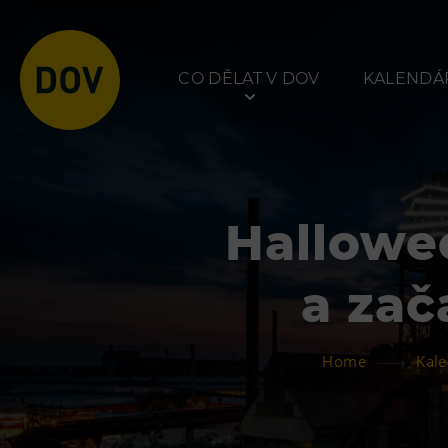
CO DĚLAT V DOV
KALENDÁŘ
Hallowe
Atraktivity
Prohlídky
a zač
Bolt Tower
Dolní Vítkovice
Velký svět techniky
Hornické muzeum
Home
Kale
Malý svět techniky U6
Dětský svět