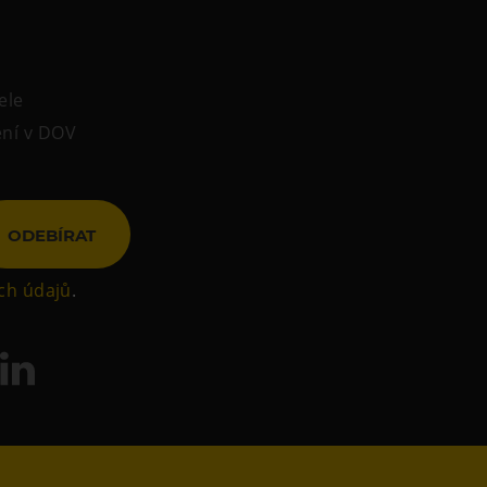
ele
ení v DOV
ODEBÍRAT
ch údajů
.