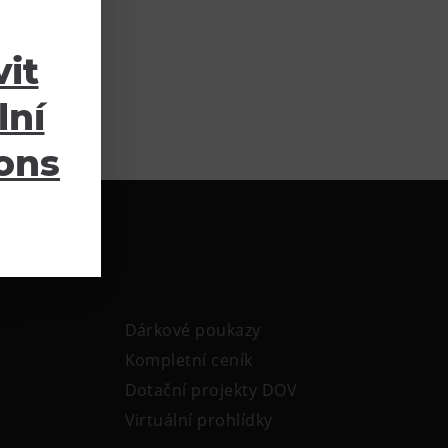
it
lní
ions
Dárkové poukazy
Kompletní ceník
Dotační projekty DOV
Virtuální prohlídky