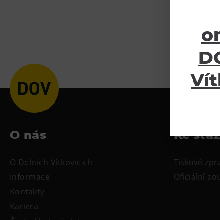
o
DO
Vít
O nás
Ke sta
O Dolních Vítkovicích
Tiskové zpr
Informace
Oficiální s
Kontakty
Kariéra