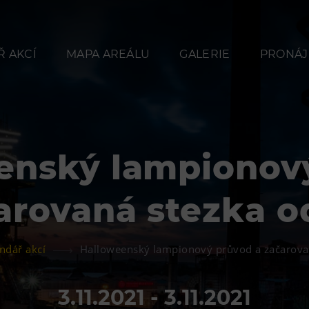
 AKCÍ
MAPA AREÁLU
GALERIE
PRONÁJ
enský lampionov
Občerstvení
Ubyt
arovaná stezka 
Bolt Café
Hotel VP
Kavárna Velký Svět
Vila Libě
ndář akcí
Halloweenský lampionový průvod a začarova
techniky
L’Osteria
3.11.2021 - 3.11.2021
PECKA DOV