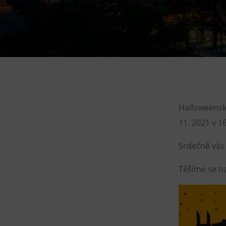
Gong
Galerie Gong
Hornické muzeum
Heligonka
HopJump
Lezecká stěna
Národní zemědělské muzeum
Halloweenský
11. 2021 v 1
Fajna Dilna
FUTUREUM
Srdečně vás 
Těšíme se na