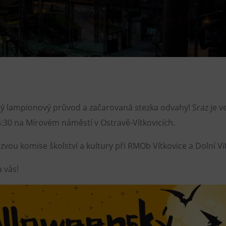
Restaurace VP ART
Bistropen
CØKAFE Dolní Vítkovice
FUTURE café
Catering
 lampionový průvod a začarovaná stezka odvahy! Sraz je ve
6:30 na Mírovém náměstí v Ostravě-Vítkovicích.
zvou komise školství a kultury při RMOb Vítkovice a Dolní Ví
 vás!