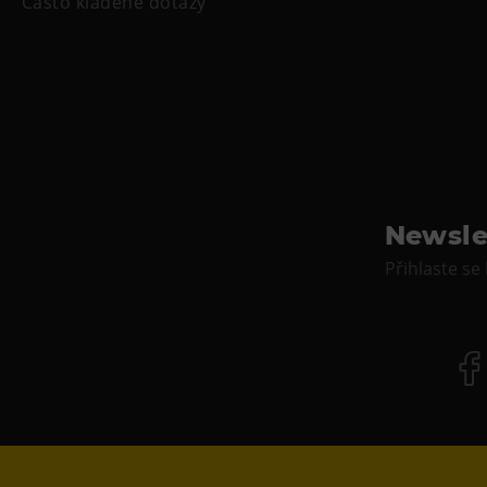
Často kladené dotazy
Newsle
Přihlaste se