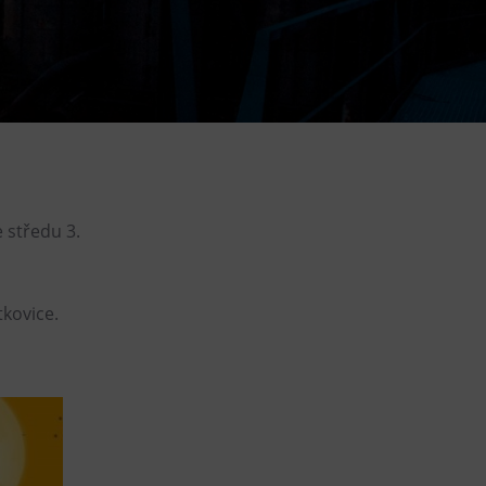
DOVýuky
Kroužky pro děti
Výjezdní akce
 středu 3.
tkovice.