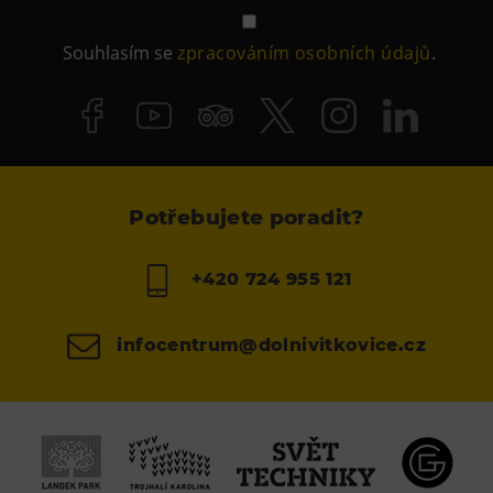
Souhlasím se
zpracováním osobních údajů
.
Potřebujete poradit?
+420 724 955 121
infocentrum@dolnivitkovice.cz