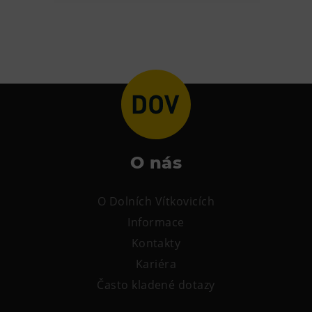
Heligonka
HopJump
Lezecká stěna
Národní zemědělské muzeum
Fajna Dilna
FUTUREUM
O nás
Prohlídky
Dolní Vítkovice
O Dolních Vítkovicích
Hornické muzeum
Informace
Kontakty
Občerstvení
Kariéra
Bolt Café
Často kladené dotazy
Kavárna Velký Svět techniky