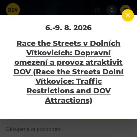
CZ
GRAND KIEV BALLET –
6.-9. 8. 2026
Labutí jezero (zrušeno)
Race the Streets v Dolních
Vítkovicích: Dopravní
Home
Kalendář akcí
GRAND KIEV BALLET –
Labutí jezero (zrušeno)
omezení a provoz atraktivit
Atraktivity
DOV (Race the Streets Dolní
21.7.2022 - 21.7.2022
Bolt Tower
Vítkovice: Traffic
Velký svět techniky
Restrictions and DOV
Malý svět techniky U6
Attractions)
Vážení návštěvníci,
Dětský svět
akce byla pořadatelem zrušena –
VÍCE INFORMACÍ ZDE
Gong
Galerie Gong
Děkujeme za pochopení.
Hornické muzeum