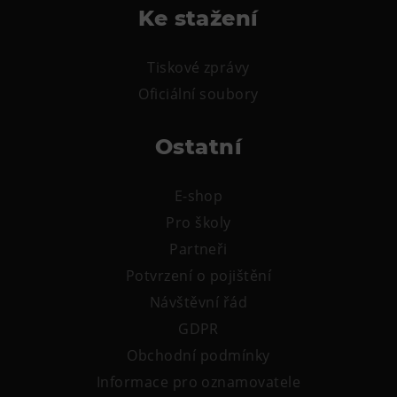
L’Osteria
Ke stažení
PECKA DOV
Restaurace VP ART
Tiskové zprávy
Bistropen
Oficiální soubory
CØKAFE Dolní Vítkovice
Ostatní
FUTURE café
Catering
E-shop
Ubytování
Pro školy
Partneři
Hotel VP1
Potvrzení o pojištění
Vila Liběna
Návštěvní řád
Další
GDPR
Obchodní podmínky
Narozeninové oslavy
Informace pro oznamovatele
Letní tábory