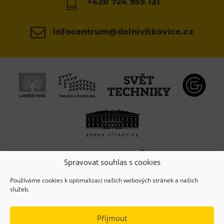
+420 724 955 121
infocentrum@dolnivitkovice.cz
Spravovat souhlas s cookies
Používáme cookies k optimalizaci našich webových stránek a našich
služeb.
Příjmout