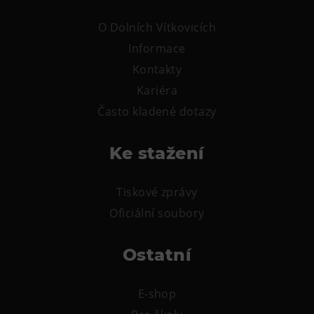
L’Osteria
O Dolních Vítkovicích
PECKA DOV
Informace
Restaurace VP ART
Kontakty
Bistropen
Kariéra
CØKAFE Dolní Vítkovice
Často kladené dotazy
FUTURE café
Catering
Ke stažení
Ubytování
Tiskové zprávy
Hotel VP1
Oficiální soubory
Vila Liběna
Ostatní
Další
Narozeninové oslavy
E-shop
Letní tábory