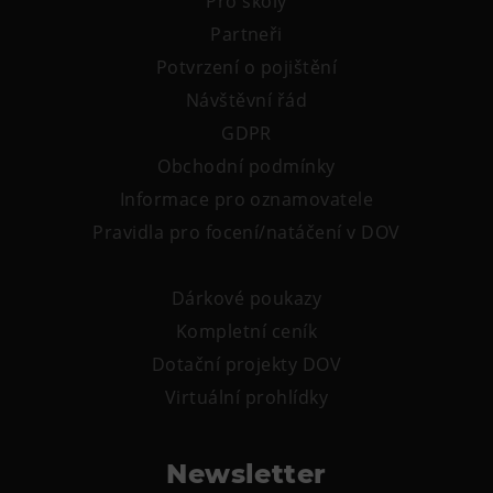
Pro školy
Tematické dárkové poukazy
Partneři
Pro školy
Potvrzení o pojištění
DOVýuky
Návštěvní řád
Kroužky pro děti
GDPR
Výjezdní akce
Obchodní podmínky
Informace pro oznamovatele
Pravidla pro focení/natáčení v DOV
Dárkové poukazy
Kompletní ceník
Dotační projekty DOV
Virtuální prohlídky
Newsletter