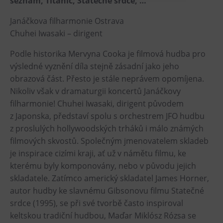
seznam, Titanic, Statečné srdce, …
Heligonka
Janáčkova filharmonie Ostrava
HopJump
Chuhei Iwasaki – dirigent
Lezecká stěna
Podle historika Mervyna Cooka je filmová hudba pro
Národní zemědělské muzeum
výsledné vyznění díla stejně zásadní jako jeho
Fajna Dilna
obrazová část. Přesto je stále neprávem opomíjena.
Nikoliv však v dramaturgii koncertů Janáčkovy
FUTUREUM
filharmonie! Chuhei Iwasaki, dirigent původem
z Japonska, představí spolu s orchestrem JFO hudbu
Prohlídky
z proslulých hollywoodských trháků i málo známých
Dolní Vítkovice
filmových skvostů. Společným jmenovatelem skladeb
Hornické muzeum
je inspirace cizími kraji, ať už v námětu filmu, ke
kterému byly komponovány, nebo v původu jejich
Občerstvení
skladatele. Zatímco americký skladatel James Horner,
autor hudby ke slavnému Gibsonovu filmu Statečné
Bolt Café
srdce (1995), se při své tvorbě často inspiroval
Kavárna Velký Svět techniky
keltskou tradiční hudbou, Maďar Miklósz Rózsa se