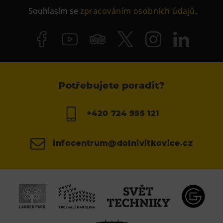
Souhlasím se
zpracováním osobních údajů
.
Potřebujete poradit?
+420 724 955 121
infocentrum@dolnivitkovice.cz