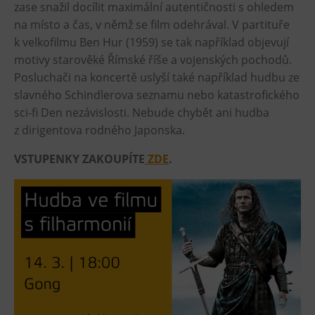
L’Osteria
zase snažil docílit maximální autentičnosti s ohledem
na místo a čas, v němž se film odehrával. V partituře
PECKA DOV
k velkofilmu Ben Hur (1959) se tak například objevují
Restaurace VP ART
motivy starověké Římské říše a vojenských pochodů.
Bistropen
Posluchači na koncertě uslyší také například hudbu ze
CØKAFE Dolní Vítkovice
slavného Schindlerova seznamu nebo katastrofického
sci-fi Den nezávislosti. Nebude chybět ani hudba
FUTURE café
z dirigentova rodného Japonska.
Catering
VSTUPENKY ZAKOUPÍTE
ZDE
.
Ubytování
Hotel VP1
Vila Liběna
Další
Narozeninové oslavy
Letní tábory