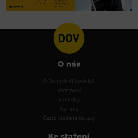
Tematické dárkové poukazy
Pro školy
DOVýuky
Kroužky pro děti
Výjezdní akce
O nás
O Dolních Vítkovicích
Informace
Kontakty
Kariéra
Často kladené dotazy
Ke stažení