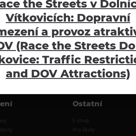
ace the Streets v Dolní
Vítkovicích: Dopravní
mezení a provoz atraktiv
V (Race the Streets Do
kovice: Traffic Restrict
and DOV Attractions)
žení
Ostatní
ávy
E-shop
oubory
Pro školy