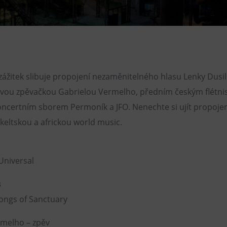
Restaurace VP ART
Bistropen
CØKAFE Dolní Vítkovice
FUTURE café
žitek slibuje propojení nezaměnitelného hlasu Lenky Dusil
Catering
ovou zpěvačkou Gabrielou Vermelho, předním českým flétni
ncertním sborem Permoník a JFO. Nenechte si ujít propojení
keltskou a africkou world music.
Universal
s
ongs of Sanctuary
rmelho – zpěv