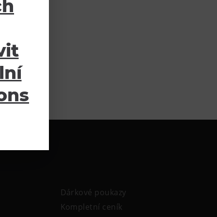
ch
it
lní
ions
Dárkové poukazy
Kompletní ceník