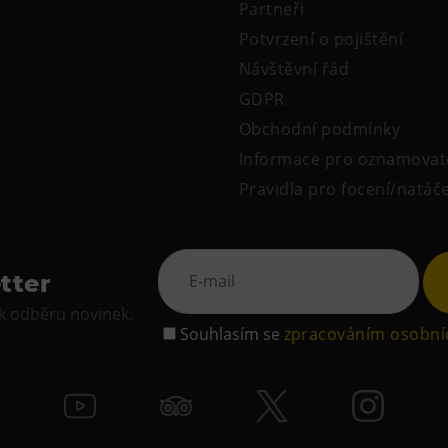
Partneři
Potvrzení o pojištění
Návštěvní řád
GDPR
Obchodní podmínky
Informace pro oznamovat
Pravidla pro focení/natáč
tter
 k odběru novinek.
Souhlasím se
zpracováním osobní