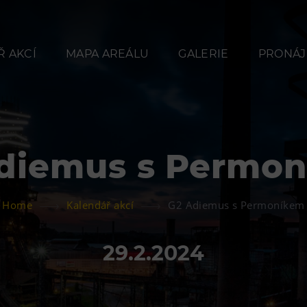
 AKCÍ
MAPA AREÁLU
GALERIE
PRONÁJ
diemus s Permo
Občerstvení
Ubyt
Home
Kalendář akcí
G2 Adiemus s Permoníkem
Bolt Café
Hotel VP
Kavárna Velký Svět
Vila Libě
29.2.2024
techniky
L’Osteria
PECKA DOV