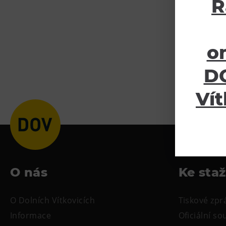
R
o
DO
Vít
O nás
Ke sta
O Dolních Vítkovicích
Tiskové zpr
Informace
Oficiální s