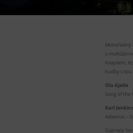
Gong
Galerie Gong
Hornické muzeum
Heligonka
HopJump
Mimořádný zá
Lezecká stěna
s multižánr
Národní zemědělské muzeum
Kvapilem, Ko
hudby s tou 
Fajna Dilna
FUTUREUM
Ola Gjeilo
Song of the 
Karl Jenkin
Adiemus – S
Gabriela Ve