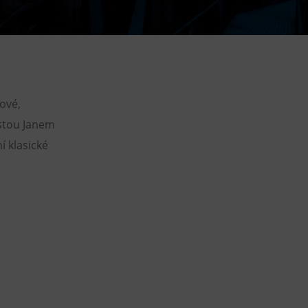
DOVýuky
Kroužky pro děti
Výjezdní akce
ové,
stou Janem
 klasické