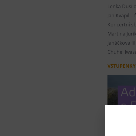
Lenka Dusilo
Jan Kvapil – 
Koncertní s
Martina Jurí
Janáčkova f
Chuhei Iwasa
VSTUPENKY