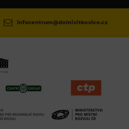
infocentrum@dolnivitkovice.cz