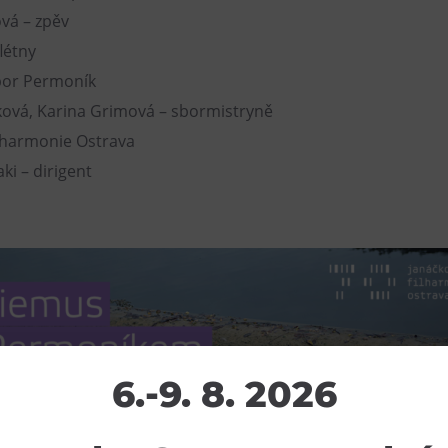
vá – zpěv
flétny
bor Permoník
ková, Karina Grimová – sbormistryně
ilharmonie Ostrava
ki – dirigent
6.-9. 8. 2026