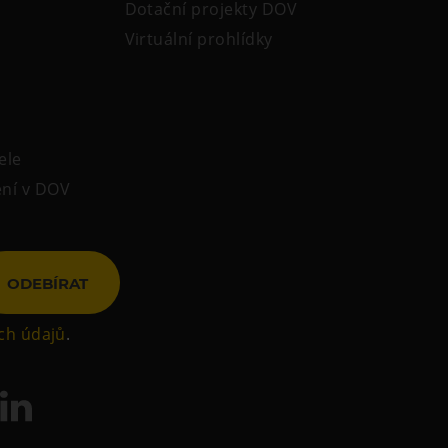
Dotační projekty DOV
Virtuální prohlídky
ele
ení v DOV
ODEBÍRAT
ch údajů
.