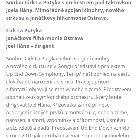
Soubor Cirk La Putyka s orchestrem pod taktovkou
Heligonka
Joela Hány. Mimořádné spojení činohry, nového
cirkusu a Janáčkovy filharmonie Ostrava.
HopJump
Lezecká stěna
Cirk La Putyka
Národní zemědělské muzeum
Janáčkova filharmonie Ostrava
Joel Hána – dirigent
Fajna Dilna
FUTUREUM
Soubor Cirk La Putyka neboli spojení činohry
a nového cirkusu se v Gongu představí s projektem
Prohlídky
Up End Down Symphony. Ten přináší pohled na cestu
člověka od narození do smrti. Pracuje přitom
Dolní Vítkovice
s fantazií, objevují se motivy nebe a země. Představení
Hornické muzeum
obohatí zvuk symfonického orchestru, který bude
dirigovat Joel Hána. Křižovatka žánrů přinese
Občerstvení
propojení různých prvků a motivů: ulic, nebe a země,
narození a smrti, vzpomínky a přítomnosti, úsměvu
Bolt Café
a slz, vzletů a pádů. Představení Up End Down vzniklo
Kavárna Velký Svět techniky
v roce 2010 jako druhá inscenace tohoto ojedinělého