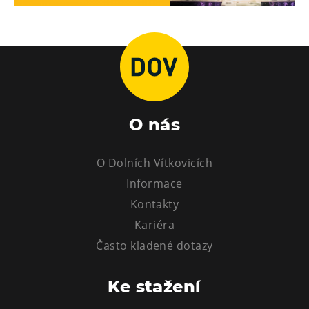
Tematické dárkové poukazy
Pro školy
DOVýuky
Kroužky pro děti
Výjezdní akce
O nás
O Dolních Vítkovicích
Informace
Kontakty
Kariéra
Často kladené dotazy
Ke stažení