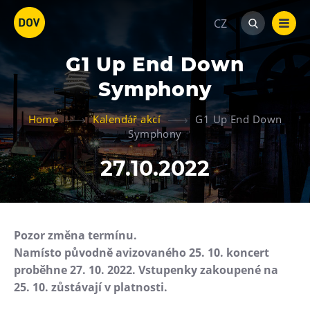
CZ
G1 Up End Down
Symphony
Home
Kalendář akcí
G1 Up End Down
Symphony
Atraktivity
27.10.2022
Bolt Tower
Velký svět techniky
Malý svět techniky U6
Pozor změna termínu.
Dětský svět
Namísto původně avizovaného 25. 10. koncert
Gong
proběhne 27. 10. 2022. Vstupenky zakoupené na
25. 10. zůstávají v platnosti.
Galerie Gong
Hornické muzeum