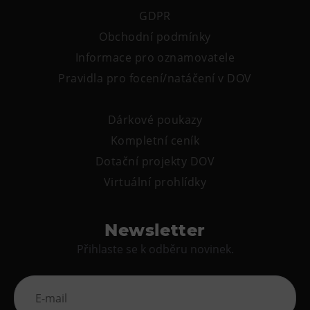
Tematické dárkové poukazy
GDPR
Pro školy
Obchodní podmínky
DOVýuky
Informace pro oznamovatele
Kroužky pro děti
Pravidla pro focení/natáčení v DOV
Výjezdní akce
Dárkové poukazy
Kompletní ceník
Dotační projekty DOV
Virtuální prohlídky
Newsletter
Přihlaste se k odběru novinek.