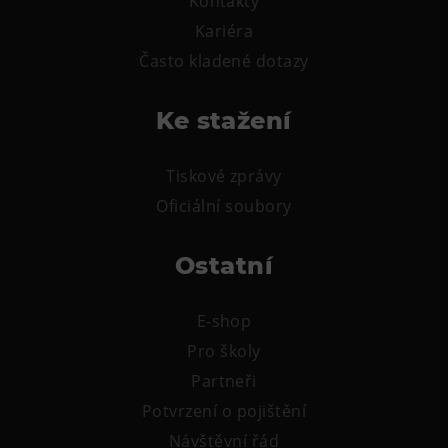
Kontakty
L’Osteria
Kariéra
PECKA DOV
Často kladené dotazy
Restaurace VP ART
Bistropen
Ke stažení
CØKAFE Dolní Vítkovice
FUTURE café
Tiskové zprávy
Catering
Oficiální soubory
Ubytování
Ostatní
Hotel VP1
Vila Liběna
E-shop
Pro školy
Další
Partneři
Narozeninové oslavy
Potvrzení o pojištění
Letní tábory
Návštěvní řád