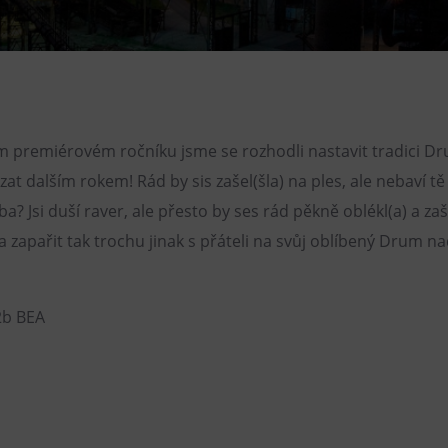
Restaurace VP ART
Bistropen
CØKAFE Dolní Vítkovice
FUTURE café
 premiérovém ročníku jsme se rozhodli nastavit tradici D
Catering
at dalším rokem! Rád by sis zašel(šla) na ples, ale nebaví tě
a? Jsi duší raver, ale přesto by ses rád pěkně oblékl(a) a za
 a zapařit tak trochu jinak s přáteli na svůj oblíbený Drum n
b BEA