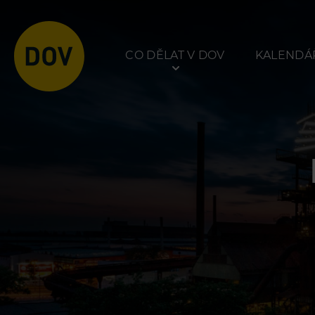
CO DĚLAT V DOV
KALENDÁŘ
Atraktivity
Prohlídky
Bolt Tower
Dolní Vítkovice
Velký svět techniky
Hornické muzeum
Malý svět techniky U6
Dětský svět