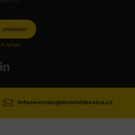
ení v DOV
ODEBÍRAT
ch údajů
.
infocentrum@dolnivitkovice.cz