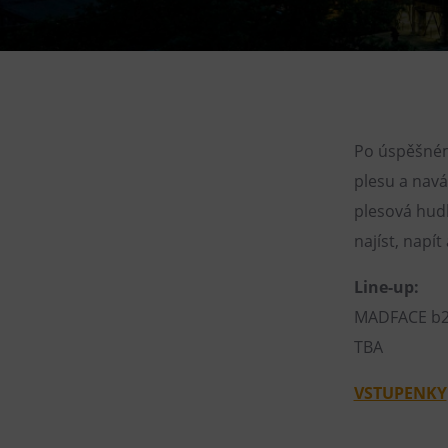
Gong
Galerie Gong
Hornické muzeum
Heligonka
HopJump
Po úspěšném
Lezecká stěna
plesu a naváz
Národní zemědělské muzeum
plesová hudb
najíst, napít
Fajna Dilna
FUTUREUM
Line-up:
MADFACE b2
TBA
VSTUPENKY