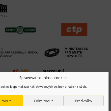
Spravovat souhlas s cookies
ookies k optimalizaci našich webových stránek a našich služeb.
íjmout
Odmítnout
Předvolby