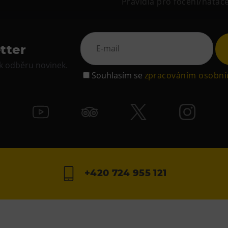
Pravidla pro focení/natáč
tter
 k odběru novinek.
Souhlasím se
zpracováním osobní
+420 724 955 121