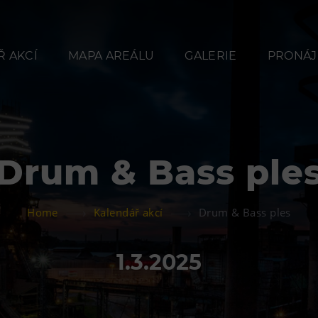
 AKCÍ
MAPA AREÁLU
GALERIE
PRONÁJ
Drum & Bass ple
Občerstvení
Ubyt
Home
Kalendář akcí
Drum & Bass ples
Bolt Café
Hotel VP
Kavárna Velký Svět
Vila Libě
1.3.2025
techniky
L’Osteria
PECKA DOV