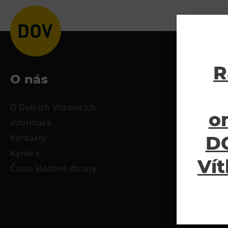
R
O nás
Ke sta
O Dolních Vítkovicích
Tiskové zpr
o
Informace
Oficiální s
DO
Kontakty
Kariéra
Vít
Často kladené dotazy