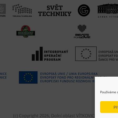
Používáme c
Př
(c) Copyright 2026, Dolní oblast VÍTKOVICE, z.s.