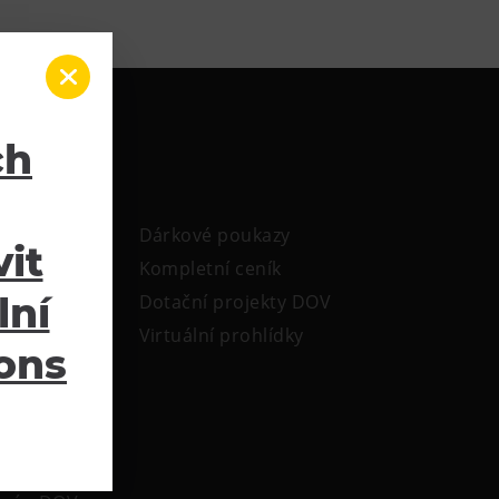
ch
Dárkové poukazy
it
Kompletní ceník
lní
Dotační projekty DOV
Virtuální prohlídky
ions
ele