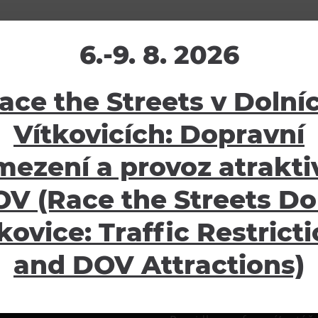
6.-9. 8. 2026
ace the Streets v Dolní
žení
Ostatní
Vítkovicích: Dopravní
ávy
E-shop
mezení a provoz atraktiv
oubory
Pro školy
V (Race the Streets Do
Partneři
Potvrzení o pojištění
kovice: Traffic Restrict
Návštěvní řád
GDPR
and DOV Attractions)
Obchodní podmínky
Informace pro oznamovat