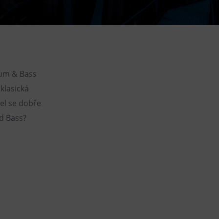
DOVýuky
Kroužky pro děti
Výjezdní akce
rum & Bass
 klasická
šel se dobře
ad Bass?