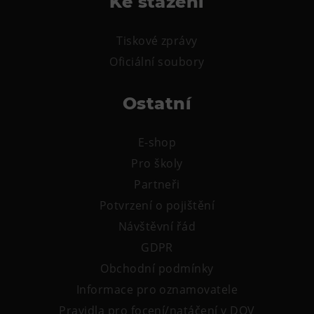
Ke stažení
Tematické dárkové poukazy
Pro školy
Tiskové zprávy
DOVýuky
Oficiální soubory
Kroužky pro děti
Ostatní
Výjezdní akce
E-shop
Pro školy
Partneři
Potvrzení o pojištění
Návštěvní řád
GDPR
Obchodní podmínky
Informace pro oznamovatele
Pravidla pro focení/natáčení v DOV