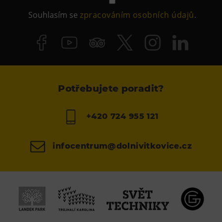
Souhlasím se
zpracováním osobních údajů
.
Potřebujete poradit?
+420 724 955 121
infocentrum@dolnivitkovice.cz