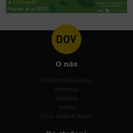
L’Osteria
PECKA DOV
Restaurace VP ART
Bistropen
CØKAFE Dolní Vítkovice
FUTURE café
Catering
O nás
Ubytování
O Dolních Vítkovicích
Hotel VP1
Informace
Vila Liběna
Kontakty
Kariéra
Další
Často kladené dotazy
Narozeninové oslavy
Letní tábory