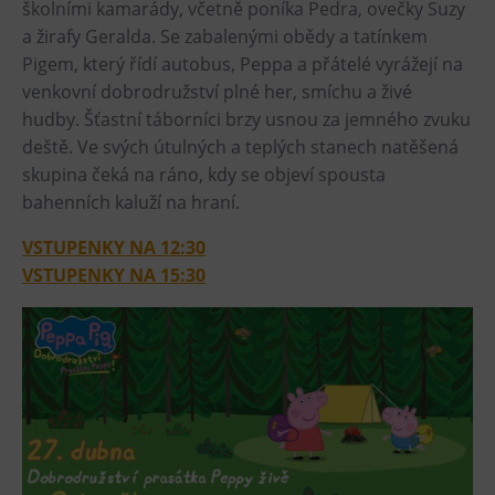
školními kamarády, včetně poníka Pedra, ovečky Suzy
Heligonka
a žirafy Geralda. Se zabalenými obědy a tatínkem
Pigem, který řídí autobus, Peppa a přátelé vyrážejí na
HopJump
venkovní dobrodružství plné her, smíchu a živé
Lezecká stěna
hudby. Šťastní táborníci brzy usnou za jemného zvuku
Národní zemědělské muzeum
deště. Ve svých útulných a teplých stanech natěšená
Fajna Dilna
skupina čeká na ráno, kdy se objeví spousta
bahenních kaluží na hraní.
FUTUREUM
VSTUPENKY NA 12:30
Prohlídky
VSTUPENKY NA 15:30
Dolní Vítkovice
Hornické muzeum
Občerstvení
Bolt Café
Kavárna Velký Svět techniky