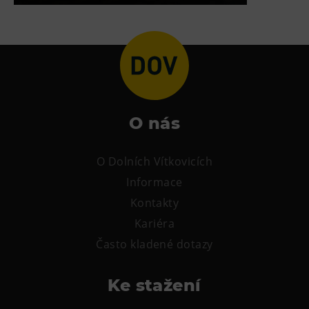
Tematické dárkové poukazy
Pro školy
DOVýuky
Kroužky pro děti
Výjezdní akce
O nás
O Dolních Vítkovicích
Informace
Kontakty
Kariéra
Často kladené dotazy
Ke stažení