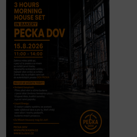
L’Osteria
PECKA DOV
Restaurace VP ART
Bistropen
CØKAFE Dolní Vítkovice
FUTURE café
Catering
Ubytování
Hotel VP1
Vila Liběna
Další
Narozeninové oslavy
Letní tábory