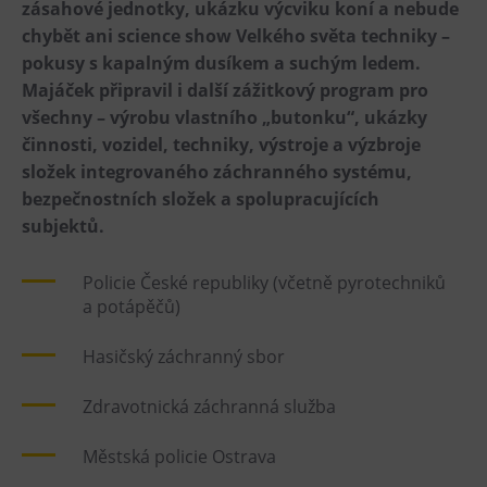
zásahové jednotky, ukázku výcviku koní a nebude
Heligonka
chybět ani science show Velkého světa techniky –
pokusy s kapalným dusíkem a suchým ledem.
HopJump
Majáček připravil i další zážitkový program pro
Lezecká stěna
všechny – výrobu vlastního „butonku“, ukázky
Národní zemědělské muzeum
činnosti, vozidel, techniky, výstroje a výzbroje
Fajna Dilna
složek integrovaného záchranného systému,
bezpečnostních složek a spolupracujících
FUTUREUM
subjektů.
Prohlídky
Policie České republiky (včetně pyrotechniků
Dolní Vítkovice
a potápěčů)
Hornické muzeum
Hasičský záchranný sbor
Občerstvení
Zdravotnická záchranná služba
Bolt Café
Městská policie Ostrava
Kavárna Velký Svět techniky