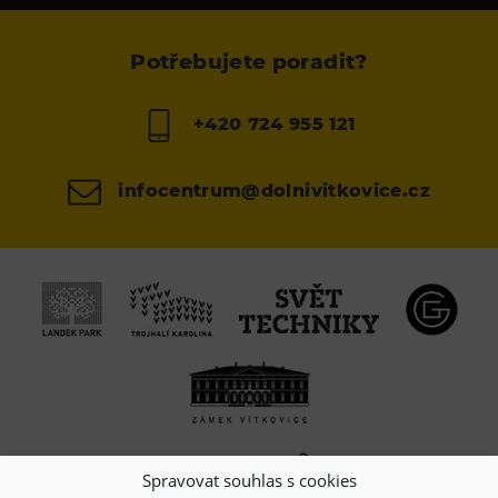
Potřebujete poradit?
+420 724 955 121
infocentrum@dolnivitkovice.cz
Spravovat souhlas s cookies