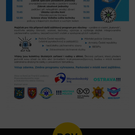
Tematické dárkové poukazy
Pro školy
DOVýuky
Kroužky pro děti
Výjezdní akce