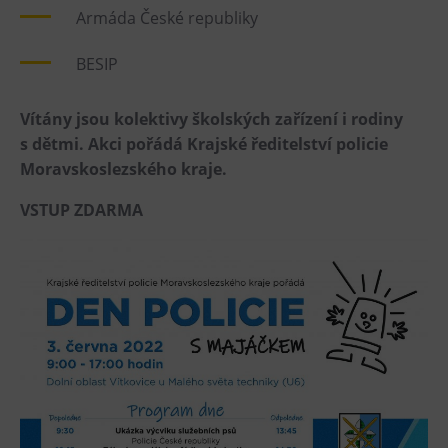
L’Osteria
Armáda České republiky
PECKA DOV
BESIP
Restaurace VP ART
Bistropen
Vítány jsou kolektivy školských zařízení i rodiny
CØKAFE Dolní Vítkovice
s dětmi. Akci pořádá Krajské ředitelství policie
FUTURE café
Moravskoslezského kraje.
Catering
VSTUP ZDARMA
Ubytování
Hotel VP1
Vila Liběna
Další
Narozeninové oslavy
Letní tábory