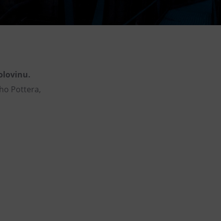
DOVýuky
Kroužky pro děti
Výjezdní akce
olovinu.
ého Pottera,