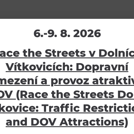
6.-9. 8. 2026
ace the Streets v Dolní
Vítkovicích: Dopravní
žení
Ostatní
mezení a provoz atraktiv
ávy
E-shop
V (Race the Streets Do
oubory
Pro školy
Partneři
kovice: Traffic Restrict
Potvrzení o pojištění
and DOV Attractions)
Návštěvní řád
GDPR