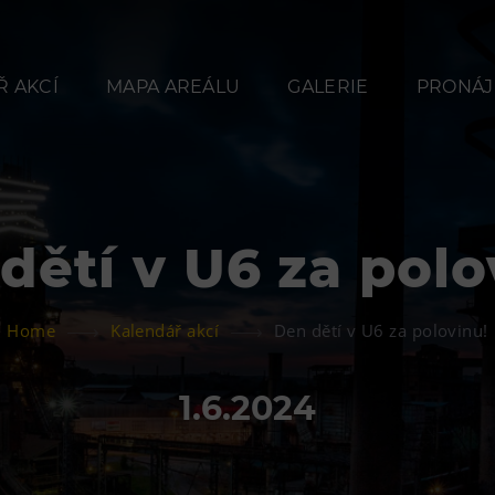
 AKCÍ
MAPA AREÁLU
GALERIE
PRONÁJ
dětí v U6 za polo
Občerstvení
Ubyt
Home
Kalendář akcí
Den dětí v U6 za polovinu!
Bolt Café
Hotel VP
Kavárna Velký Svět
Vila Libě
1.6.2024
techniky
L’Osteria
PECKA DOV