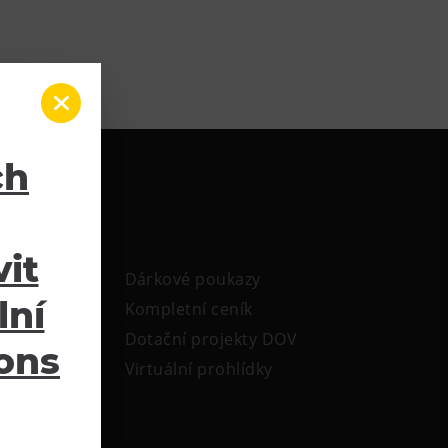
ch
it
Dárkové poukazy
lní
Kompletní ceník
Dotační projekty DOV
ions
Virtuální prohlídky