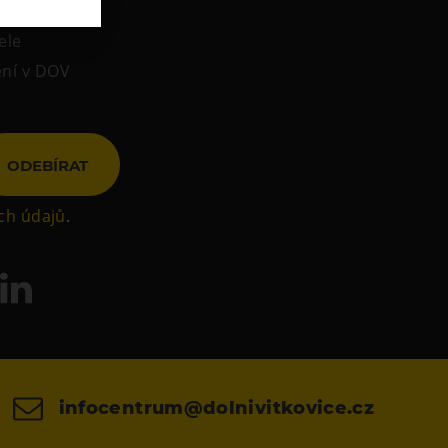
ele
ení v DOV
ODEBÍRAT
ch údajů
.
infocentrum@dolnivitkovice.cz