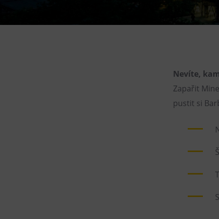
Gong
Galerie Gong
Hornické muzeum
Heligonka
HopJump
Nevíte, kam
Lezecká stěna
Zapařit Mine
Národní zemědělské muzeum
pustit si Ba
Fajna Dilna
N
FUTUREUM
Š
T
S