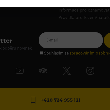
Obchodní podmínky
Informace pro oznamovat
Pravidla pro focení/natáč
tter
 k odběru novinek.
Souhlasím se
zpracováním osobní
+420 724 955 121