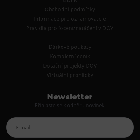
GDPR
Tematické dárkové poukazy
Obchodní podmínky
Pro školy
Informace pro oznamovatele
DOVýuky
Pravidla pro focení/natáčení v DOV
Kroužky pro děti
Výjezdní akce
Dárkové poukazy
Kompletní ceník
Dotační projekty DOV
Virtuální prohlídky
Newsletter
Přihlaste se k odběru novinek.