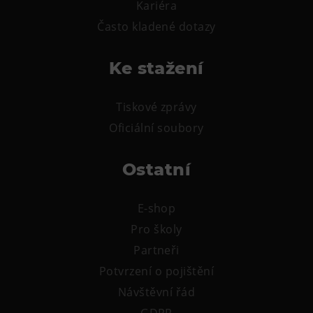
Kariéra
L’Osteria
Často kladené dotazy
PECKA DOV
Restaurace VP ART
Ke stažení
Bistropen
CØKAFE Dolní Vítkovice
Tiskové zprávy
FUTURE café
Oficiální soubory
Catering
Ostatní
Ubytování
Hotel VP1
E-shop
Vila Liběna
Pro školy
Partneři
Další
Potvrzení o pojištění
Narozeninové oslavy
Návštěvní řád
Letní tábory