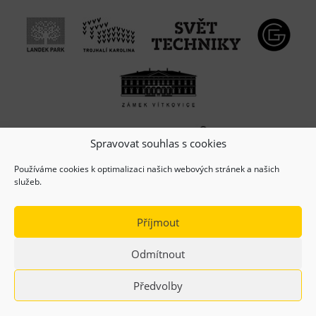
Spravovat souhlas s cookies
Používáme cookies k optimalizaci našich webových stránek a našich
služeb.
Příjmout
Odmítnout
(c) Copyright 2026, Dolní oblast VÍTKOVICE, z.s.
Předvolby