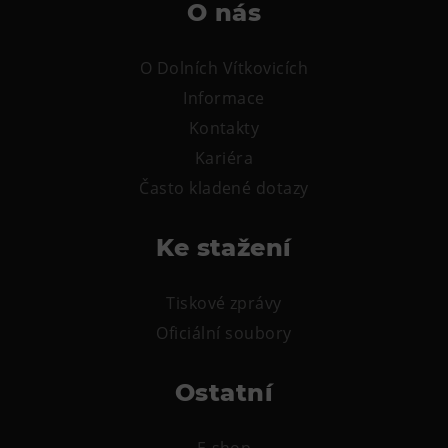
L’Osteria
O nás
PECKA DOV
O Dolních Vítkovicích
Restaurace VP ART
Informace
Bistropen
Kontakty
CØKAFE Dolní Vítkovice
Kariéra
FUTURE café
Často kladené dotazy
Catering
Ke stažení
Ubytování
Hotel VP1
Tiskové zprávy
Vila Liběna
Oficiální soubory
Další
Ostatní
Narozeninové oslavy
Letní tábory