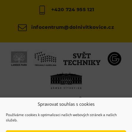
+420 724 955 121
infocentrum@dolnivitkovice.cz
Spravovat souhlas s cookies
Používáme cookies k optimalizaci našich webových stránek a našich
služeb.