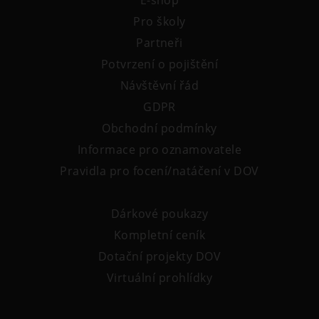
E-shop
Tematické dárkové poukazy
Pro školy
Pro školy
Partneři
DOVýuky
Potvrzení o pojištění
Kroužky pro děti
Návštěvní řád
Výjezdní akce
GDPR
Obchodní podmínky
Informace pro oznamovatele
Pravidla pro focení/natáčení v DOV
Dárkové poukazy
Kompletní ceník
Dotační projekty DOV
Virtuální prohlídky